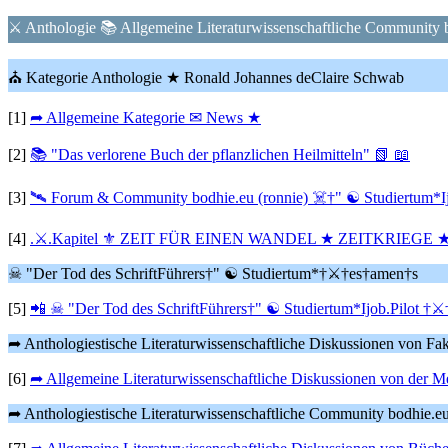
⚔ Anthologie 📚 Allgemeine Literaturwissenschaftliche Community 
⛪ Kategorie Anthologie ★ Ronald Johannes deClaire Schwab
[1]
➦ Allgemeine Kategorie ✉ News ★
[2]
📚 "Das verlorene Buch der pflanzlichen Heilmitteln" 📗 📖
[3]
🛰 Forum & Community bodhie.eu (ronnie) ☠†" ☯ Studiertum*I
[4]
.⚔.Kapitel ⚜ ZEIT FÜR EINEN WANDEL ★ ZEITKRIEGE ★
☠ "Der Tod des SchriftFührers†" ☯ Studiertum*†⚔†es†amen†s
[5]
📲 ☠ "Der Tod des SchriftFührers†" ☯ Studiertum*Ijob.Pilot †⚔
➦ Anthologiestische Literaturwissenschaftliche Diskussionen von Fa
[6]
➦ Allgemeine Literaturwissenschaftliche Diskussionen von der M
➦ Anthologiestische Literaturwissenschaftliche Community bodhie.e