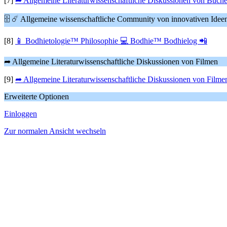
[7]
➦ Allgemeine Literaturwissenschaftliche Diskussionen von Büch
🗄 ☄ Allgemeine wissenschaftliche Community von innovativen Idee
[8]
📱 Bodhietologie™ Philosophie 💻 Bodhie™ Bodhielog 📲
➦ Allgemeine Literaturwissenschaftliche Diskussionen von Filmen
[9]
➦ Allgemeine Literaturwissenschaftliche Diskussionen von Filme
Erweiterte Optionen
Einloggen
Zur normalen Ansicht wechseln