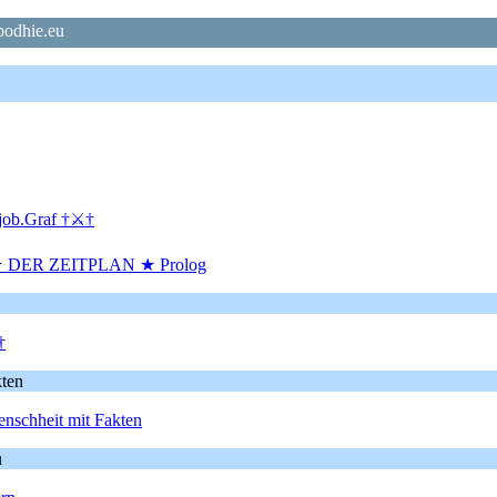
bodhie.eu
job.Graf †⚔†
 DER ZEITPLAN ★ Prolog
†
kten
enschheit mit Fakten
u