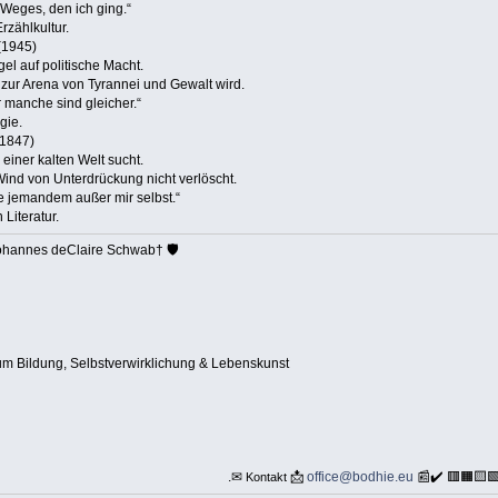
 Weges, den ich ging.“
rzählkultur.
(1945)
gel auf politische Macht.
 zur Arena von Tyrannei und Gewalt wird.
r manche sind gleicher.“
gie.
(1847)
 einer kalten Welt sucht.
ind von Unterdrückung nicht verlöscht.
e jemandem außer mir selbst.“
Literatur.
hannes deClaire Schwab† 🛡️
 Bildung, Selbstverwirklichung & Lebenskunst
.✉
📩
office@bodhie.eu
📰✔️ 🟥🟧🟨
Kontakt