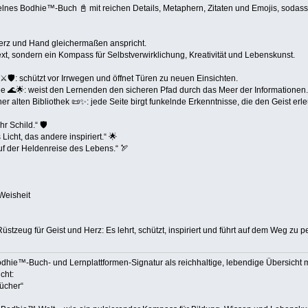
nzelnes Bodhie™-Buch 📓 mit reichen Details, Metaphern, Zitaten und Emojis, sodass e
Herz und Hand gleichermaßen anspricht.
xt, sondern ein Kompass für Selbstverwirklichung, Kreativität und Lebenskunst.
️🛡️: schützt vor Irrwegen und öffnet Türen zu neuen Einsichten.
ee 🌊🌟: weist den Lernenden den sicheren Pfad durch das Meer der Informationen.
r alten Bibliothek 📜✨: jede Seite birgt funkelnde Erkenntnisse, die den Geist erl
r Schild.“ 🛡️
Licht, das andere inspiriert.“ 🌟
auf der Heldenreise des Lebens.“ 🏹
 Weisheit
stzeug für Geist und Herz: Es lehrt, schützt, inspiriert und führt auf dem Weg zu p
Bodhie™-Buch- und Lernplattformen-Signatur als reichhaltige, lebendige Übersicht m
cht:
ücher“