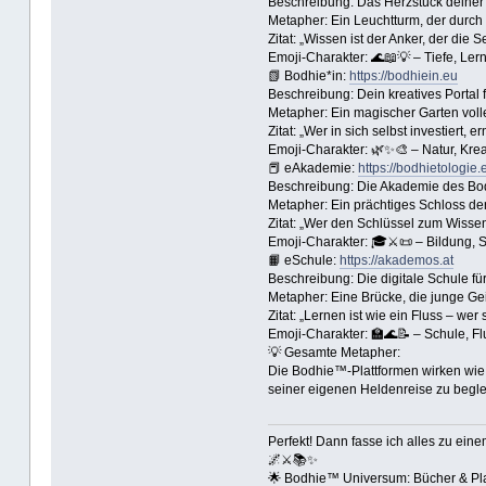
Beschreibung: Das Herzstück deiner
Metapher: Ein Leuchtturm, der durch 
Zitat: „Wissen ist der Anker, der die 
Emoji‑Charakter: 🌊📖💡 – Tiefe, Ler
📗 Bodhie*in:
https://bodhiein.eu
Beschreibung: Dein kreatives Portal f
Metapher: Ein magischer Garten voll
Zitat: „Wer in sich selbst investiert, e
Emoji‑Charakter: 🌿✨🎨 – Natur, Krea
📕 eAkademie:
https://bodhietologie.
Beschreibung: Die Akademie des Bodh
Metapher: Ein prächtiges Schloss de
Zitat: „Wer den Schlüssel zum Wissen
Emoji‑Charakter: 🎓⚔️📜 – Bildung, St
📙 eSchule:
https://akademos.at
Beschreibung: Die digitale Schule f
Metapher: Eine Brücke, die junge Gei
Zitat: „Lernen ist wie ein Fluss – wer 
Emoji‑Charakter: 🏫🌊📝 – Schule, Flu
💡 Gesamte Metapher:
Die Bodhie™-Plattformen wirken wie
seiner eigenen Heldenreise zu begle
Perfekt! Dann fasse ich alles zu ei
🌌⚔️📚✨
🌟 Bodhie™ Universum: Bücher & Pla