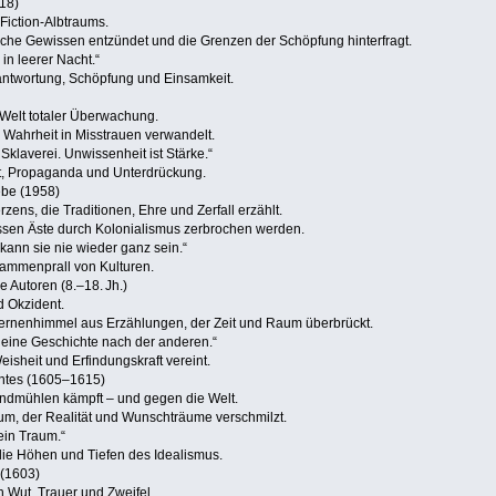
18)
Fiction‑Albtraums.
liche Gewissen entzündet und die Grenzen der Schöpfung hinterfragt.
 in leerer Nacht.“
antwortung, Schöpfung und Einsamkeit.
e Welt totaler Überwachung.
 Wahrheit in Misstrauen verwandelt.
st Sklaverei. Unwissenheit ist Stärke.“
t, Propaganda und Unterdrückung.
ebe (1958)
ens, die Traditionen, Ehre und Zerfall erzählt.
ssen Äste durch Kolonialismus zerbrochen werden.
 kann sie nie wieder ganz sein.“
sammenprall von Kulturen.
 Autoren (8.–18. Jh.)
 Okzident.
ternenhimmel aus Erzählungen, der Zeit und Raum überbrückt.
, eine Geschichte nach der anderen.“
sheit und Erfindungskraft vereint.
antes (1605–1615)
indmühlen kämpft – und gegen die Welt.
m, der Realität und Wunschträume verschmilzt.
ein Traum.“
 die Höhen und Tiefen des Idealismus.
 (1603)
n Wut, Trauer und Zweifel.