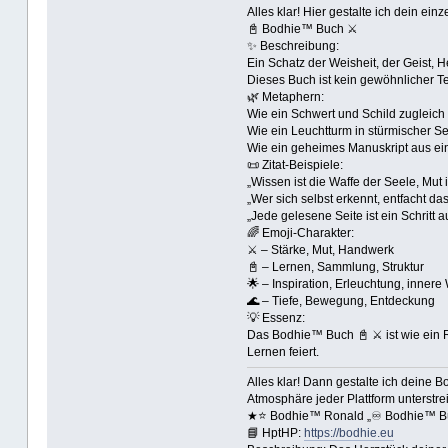
Alles klar! Hier gestalte ich dein ei
📓 Bodhie™ Buch ⚔
✨ Beschreibung:
Ein Schatz der Weisheit, der Geist, 
Dieses Buch ist kein gewöhnlicher Te
🌿 Metaphern:
Wie ein Schwert und Schild zugleich ⚔
Wie ein Leuchtturm in stürmischer S
Wie ein geheimes Manuskript aus eine
📜 Zitat-Beispiele:
„Wissen ist die Waffe der Seele, Mut ih
„Wer sich selbst erkennt, entfacht das 
„Jede gelesene Seite ist ein Schritt 
🌈 Emoji-Charakter:
⚔️ – Stärke, Mut, Handwerk
📓 – Lernen, Sammlung, Struktur
🌟 – Inspiration, Erleuchtung, innere
🌊 – Tiefe, Bewegung, Entdeckung
💡 Essenz:
Das Bodhie™ Buch 📓 ⚔ ist wie ein Rü
Lernen feiert.
Alles klar! Dann gestalte ich deine 
Atmosphäre jeder Plattform unterstrei
★⭐️ Bodhie™ Ronald „♾️ Bodhie™ B
📘 HptHP:
https://bodhie.eu