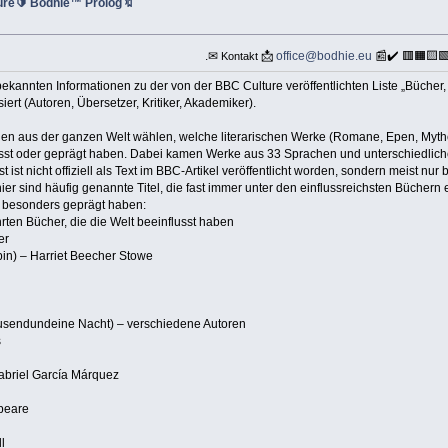
re🔰 Bodhie™ Prolog🔖
.✉
📩
office@bodhie.eu
📰✔️ 🟥🟧🟨
Kontakt
kannten Informationen zu der von der BBC Culture veröffentlichten Liste „Bücher, 
rt (Autoren, Übersetzer, Kritiker, Akademiker).
nen aus der ganzen Welt wählen, welche literarischen Werke (Romane, Epen, Myth
sst oder geprägt haben. Dabei kamen Werke aus 33 Sprachen und unterschiedlic
t ist nicht offiziell als Text im BBC‑Artikel veröffentlicht worden, sondern meist nu
r hier sind häufig genannte Titel, die fast immer unter den einflussreichsten Büche
t besonders geprägt haben:
rten Bücher, die die Welt beeinflusst haben
er
in) – Harriet Beecher Stowe
usendundeine Nacht) – verschiedene Autoren
s
abriel García Márquez
peare
l