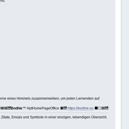
nst.
Sterne eines Himmels zusammenwirken, um jeden Lernenden auf
🟦🟪🔜
Bodhie
™ HptHomePageOffice 🔲🔜
https://bodhie.eu
⬛️⬜️🟪🔜
itate, Emojis und Symbole in einer einzigen, lebendigen Übersicht.