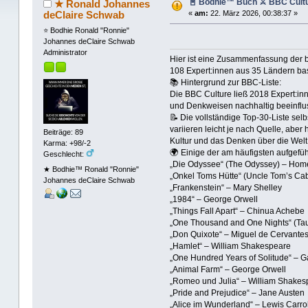
📓 Bodhie™ Buch ⚔ BBC Cultu
★ Ronald Johannes
deClaire Schwab
«
am:
22. März 2026, 00:38:37 »
⭐️ Bodhie Ronald "Ronnie"
Johannes deClaire Schwab
Administrator
Hier ist eine Zusammenfassung der be
108 Expert:innen aus 35 Ländern basie
📚 Hintergrund zur BBC‑Liste:
Die BBC Culture ließ 2018 Expert:in
und Denkweisen nachhaltig beeinflu
📝 Die vollständige Top‑30‑Liste selbs
variieren leicht je nach Quelle, abe
Beiträge: 89
Kultur und das Denken über die Wel
Karma: +98/-2
🌍 Einige der am häufigsten aufgefüh
Geschlecht:
„Die Odyssee“ (The Odyssey) – Hom
★ Bodhie™ Ronald "Ronnie"
„Onkel Toms Hütte“ (Uncle Tom’s Cab
Johannes deClaire Schwab
„Frankenstein“ – Mary Shelley
„1984“ – George Orwell
„Things Fall Apart“ – Chinua Achebe
„One Thousand and One Nights“ (Ta
„Don Quixote“ – Miguel de Cervante
„Hamlet“ – William Shakespeare
„One Hundred Years of Solitude“ – G
„Animal Farm“ – George Orwell
„Romeo und Julia“ – William Shakes
„Pride and Prejudice“ – Jane Austen
„Alice im Wunderland“ – Lewis Carrol