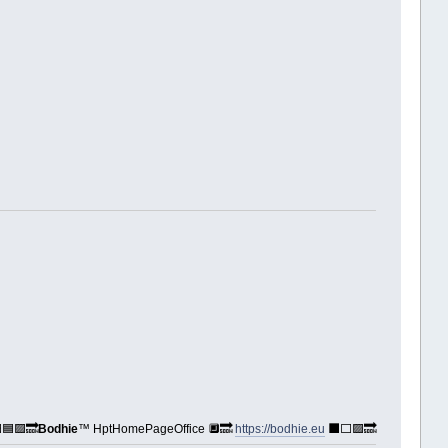
🟦🟪🔜
Bodhie
™ HptHomePageOffice 🔲🔜
https://bodhie.eu
⬛️⬜️🟪🔜