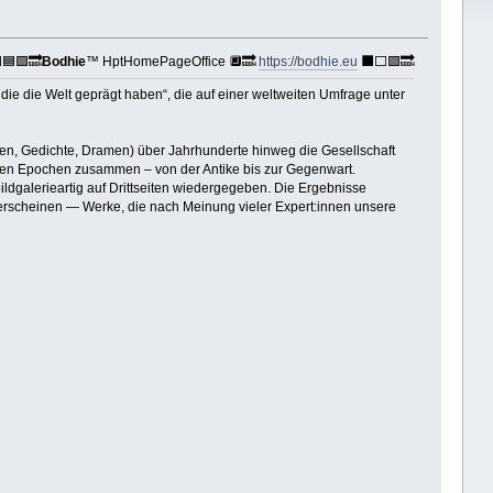
🟦🟪🔜
Bodhie
™ HptHomePageOffice 🔲🔜
https://bodhie.eu
⬛️⬜️🟪🔜
die die Welt geprägt haben“, die auf einer weltweiten Umfrage unter
en, Gedichte, Dramen) über Jahrhunderte hinweg die Gesellschaft
hen Epochen zusammen – von der Antike bis zur Gegenwart.
r bildgalerieartig auf Drittseiten wiedergegeben. Die Ergebnisse
rn erscheinen — Werke, die nach Meinung vieler Expert:innen unsere