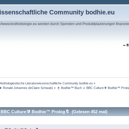
wissenschaftliche Community bodhie.eu
s://www.bodhietologie.eu werden durch Spenden und Produktplazierungen finanzie
➦

 Anthologiestische Literaturwissenschaftliche Community bodhie.eu
»
★ Ronald Johannes deClaire Schwab
) »
📓 Bodhie™ Buch ⚔ BBC Culture🔰 Bodhie™ Prolo
BBC Culture🔰 Bodhie™ Prolog🔖 (Gelesen 452 mal)