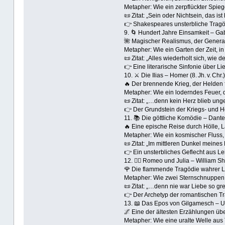
Metapher: Wie ein zerpflückter Spiegel
📜 Zitat: „Sein oder Nichtsein, das ist 
👉 Shakespeares unsterbliche Tragö
9. 🌀 Hundert Jahre Einsamkeit – Ga
🌺 Magischer Realismus, der Generat
Metapher: Wie ein Garten der Zeit,
📜 Zitat: „Alles wiederholt sich, wie
👉 Eine literarische Sinfonie über L
10. ⚔️ Die Ilias – Homer (8. Jh. v. Chr.)
🔥 Der brennende Krieg, der Helden f
Metapher: Wie ein loderndes Feuer, da
📜 Zitat: „…denn kein Herz blieb ung
👉 Der Grundstein der Kriegs‑ und He
11. 📚 Die göttliche Komödie – Dante
🔥 Eine epische Reise durch Hölle, 
Metapher: Wie ein kosmischer Fluss,
📜 Zitat: „Im mittleren Dunkel mein
👉 Ein unsterbliches Geflecht aus Le
12. ❤️‍🔥 Romeo und Julia – William 
🌹 Die flammende Tragödie wahrer L
Metapher: Wie zwei Sternschnuppen, d
📜 Zitat: „…denn nie war Liebe so g
👉 Der Archetyp der romantischen Tr
13. 📖 Das Epos von Gilgamesch – Un
🌌 Eine der ältesten Erzählungen übe
Metapher: Wie eine uralte Welle aus To