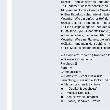
📜 Zitat: „Denn ich sah das Ende des
👉 Fundament unserer schriftlichen E
14. 📜 Animal Farm – George Orwell 
🐖 Eine Fabel, so scharf wie ein Spie
Metapher: Wie ein einfacher Hof, der
📜 Zitat: „Alle Tiere sind gleich… abe
👉 Eine bissige Allegorie über Ideolo
15. 📚 Jane Eyre – Charlotte Brontë 
🌟 Ein Feuerherz, das seinen Platz in
Metapher: Wie eine Flamme, die im W
📜 Zitat: „…und mein Herz gehörte ni
👉 Ein Meilenstein der feministischen 
★⭐️ Bodhie™ Ronald "🎸Ronnie†" Jo
🔹 Kanäle & Community
Facebook 🏪
Forum ⚜️
Communi†ie ♾️
🔹 Bodhie™ Bücher 📕📗📘📙📓
Sammlung, Kurse und eBooks rund um
🔹 Markenzeichen & Symbole
★⭐️ – Qualität & Leuchtkraft
🎸 – Musik & Kreativität
🛡️ – Schutz, Werte, Integrität
⚔ – Stärke, Handwerk, Praxis