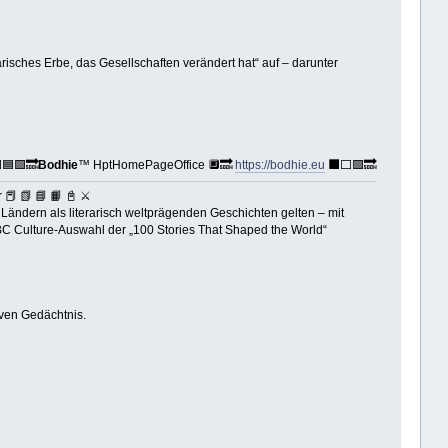
isches Erbe, das Gesellschaften verändert hat“ auf – darunter
🟦🟪🔜
Bodhie
™ HptHomePageOffice 🔲🔜
https://bodhie.eu
⬛️⬜️🟪🔜
 📗 📘 📙 📓 ⚔
Ländern als literarisch weltprägenden Geschichten gelten – mit
BBC Culture‑Auswahl der „100 Stories That Shaped the World“
ven Gedächtnis.