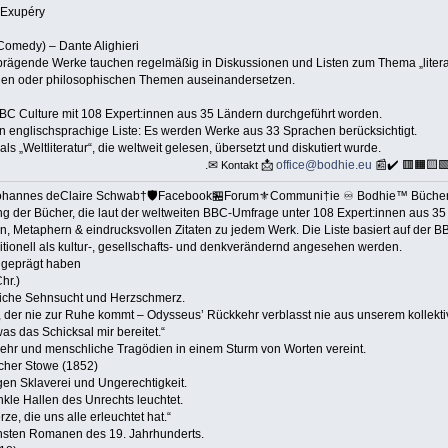
t‑Exupéry
Comedy) – Dante Alighieri
l prägende Werke tauchen regelmäßig in Diskussionen und Listen zum Thema „literar
ischen oder philosophischen Themen auseinandersetzen.
BC Culture mit 108 Expert:innen aus 35 Ländern durchgeführt worden.
ein englischsprachige Liste: Es werden Werke aus 33 Sprachen berücksichtigt.
als „Weltliteratur“, die weltweit gelesen, übersetzt und diskutiert wurde.
.✉
📩
office@bodhie.eu
📰✔️ 🟥🟧🟨
Kontakt
ohannes deClaire Schwab†🛡️Facebook🏪Forum⚜️Communi†ie ♾️ Bodhie™ Bücher 
g der Bücher, die laut der weltweiten BBC‑Umfrage unter 108 Expert:innen aus 35 
en, Metaphern & eindrucksvollen Zitaten zu jedem Werk. Die Liste basiert auf der 
raditionell als kultur‑, gesellschafts‑ und denkverändernd angesehen werden.
t geprägt haben
hr.)
hliche Sehnsucht und Herzschmerz.
der nie zur Ruhe kommt – Odysseus’ Rückkehr verblasst nie aus unserem kollekti
as das Schicksal mir bereitet.“
hr und menschliche Tragödien in einem Sturm von Worten vereint.
echer Stowe (1852)
egen Sklaverei und Ungerechtigkeit.
nkle Hallen des Unrechts leuchtet.
rze, die uns alle erleuchtet hat.“
chsten Romanen des 19. Jahrhunderts.