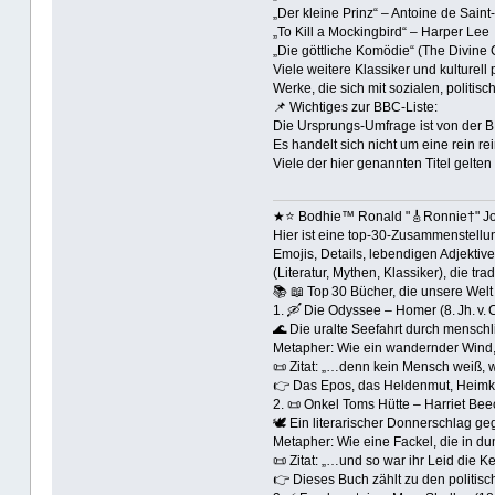
„Der kleine Prinz“ – Antoine de Sain
„To Kill a Mockingbird“ – Harper Lee
„Die göttliche Komödie“ (The Divine 
Viele weitere Klassiker und kulturel
Werke, die sich mit sozialen, polit
📌 Wichtiges zur BBC‑Liste:
Die Ursprungs‑Umfrage ist von der B
Es handelt sich nicht um eine rein r
Viele der hier genannten Titel gelten 
★⭐️ Bodhie™ Ronald "🎸Ronnie†" J
Hier ist eine top‑30‑Zusammenstellun
Emojis, Details, lebendigen Adjektiv
(Literatur, Mythen, Klassiker), die t
📚 📖 Top 30 Bücher, die unsere Wel
1. 🛶 Die Odyssee – Homer (8. Jh. v. C
🌊 Die uralte Seefahrt durch mensc
Metapher: Wie ein wandernder Wind, 
📜 Zitat: „…denn kein Mensch weiß, w
👉 Das Epos, das Heldenmut, Heimke
2. 📜 Onkel Toms Hütte – Harriet Be
🕊️ Ein literarischer Donnerschlag g
Metapher: Wie eine Fackel, die in du
📜 Zitat: „…und so war ihr Leid die Ke
👉 Dieses Buch zählt zu den politis