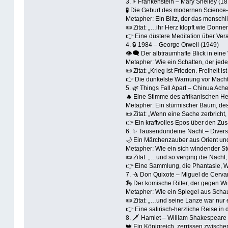
3. ⚡ Frankenstein – Mary Shelley (18
🧪 Die Geburt des modernen Science‑
Metapher: Ein Blitz, der das mensch
📜 Zitat: „…ihr Herz klopft wie Donner
👉 Eine düstere Meditation über Ver
4. 🔒 1984 – George Orwell (1949)
👁️‍🗨️ Der albtraumhafte Blick in ein
Metapher: Wie ein Schatten, der jede
📜 Zitat: „Krieg ist Frieden. Freiheit i
👉 Die dunkelste Warnung vor Mach
5. 🌿 Things Fall Apart – Chinua Ach
🔥 Eine Stimme des afrikanischen Herz
Metapher: Ein stürmischer Baum, de
📜 Zitat: „Wenn eine Sache zerbricht,
👉 Ein kraftvolles Epos über den Zu
6. ✨ Tausendundeine Nacht – Diverse
🌙 Ein Märchenzauber aus Orient und
Metapher: Wie ein sich windender S
📜 Zitat: „…und so verging die Nacht
👉 Eine Sammlung, die Phantasie, Wei
7. 🤺 Don Quixote – Miguel de Cerv
🏇 Der komische Ritter, der gegen W
Metapher: Wie ein Spiegel aus Schau
📜 Zitat: „…und seine Lanze war nur 
👉 Eine satirisch‑herzliche Reise in
8. 🗡️ Hamlet – William Shakespeare
👑 Ein Königreich, zerrissen zwische