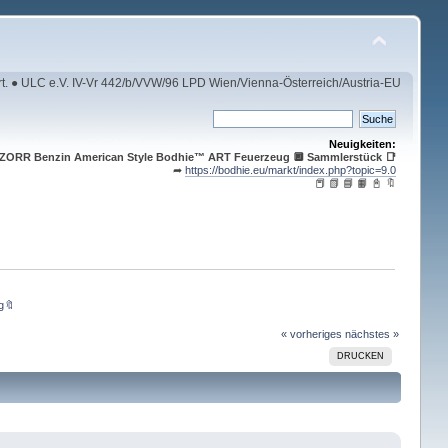
rt. ● ULC e.V. IV-Vr 442/b/VVW/96 LPD Wien/Vienna-Österreich/Austria-EU
Neuigkeiten:
️ZORR Benzin American Style Bodhie™ ART Feuerzeug 🔲 Sammlerstück 📑
➦
https://bodhie.eu/markt/index.php?topic=9.0
📕 📗 📘 📙 📓 🔖
g🔖 
« vorheriges
nächstes »
DRUCKEN