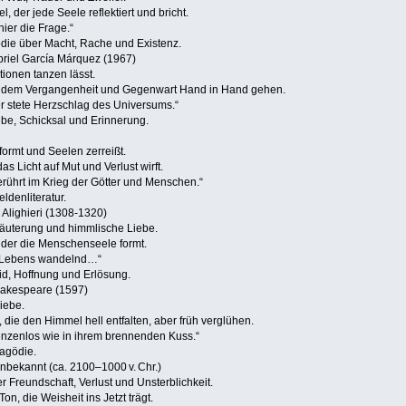
, der jede Seele reflektiert und bricht.
hier die Frage.“
die über Macht, Rache und Existenz.
briel García Márquez (1967)
ionen tanzen lässt.
 in dem Vergangenheit und Gegenwart Hand in Hand gehen.
 der stete Herzschlag des Universums.“
iebe, Schicksal und Erinnerung.
ormt und Seelen zerreißt.
s Licht auf Mut und Verlust wirft.
erührt im Krieg der Götter und Menschen.“
ldenliteratur.
 Alighieri (1308‑1320)
Läuterung und himmlische Liebe.
 der die Menschenseele formt.
es Lebens wandelnd…“
id, Hoffnung und Erlösung.
Shakespeare (1597)
iebe.
ie den Himmel hell entfalten, aber früh verglühen.
renzenlos wie in ihrem brennenden Kuss.“
agödie.
bekannt (ca. 2100–1000 v. Chr.)
r Freundschaft, Verlust und Unsterblichkeit.
n, die Weisheit ins Jetzt trägt.