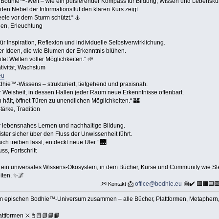
 Bodhie™-Welt – wie ein pulsierender Kompass für Bildung, Wissen und Lebensku
den Nebel der Informationsflut den klaren Kurs zeigt.
Seele vor dem Sturm schützt.“ ⚓
nen, Erleuchtung
ür Inspiration, Reflexion und individuelle Selbstverwirklichung.
er Ideen, die wie Blumen der Erkenntnis blühen.
rntet Welten voller Möglichkeiten.“ 🌱
tivität, Wachstum
eu
ie™-Wissens – strukturiert, tiefgehend und praxisnah.
r Weisheit, in dessen Hallen jeder Raum neue Erkenntnisse offenbart.
 hält, öffnet Türen zu unendlichen Möglichkeiten.“ 🏰
ärke, Tradition
ür lebensnahes Lernen und nachhaltige Bildung.
ster sicher über den Fluss der Unwissenheit führt.
sich treiben lässt, entdeckt neue Ufer.“ 🌉
ss, Fortschritt
 ein universales Wissens-Ökosystem, in dem Bücher, Kurse und Community wie 
iten. ✨🌌
.✉
📩
office@bodhie.eu
📰✔️ 🟥🟧🟨
Kontakt
nem epischen Bodhie™-Universum zusammen – alle Bücher, Plattformen, Metaphern, Z
ttformen ⚔️📓📕📗📘📙