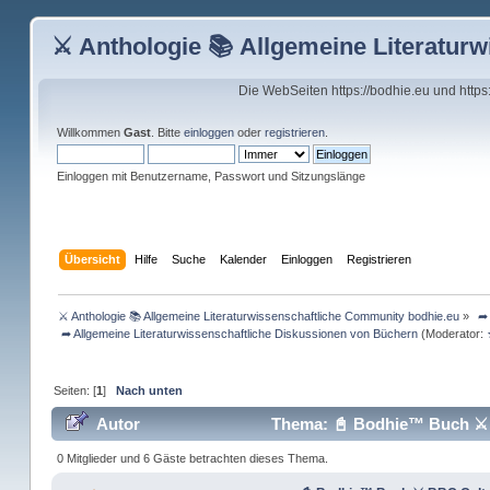
⚔ Anthologie 📚 Allgemeine Literatur
Die WebSeiten https://bodhie.eu und http
Willkommen
Gast
. Bitte
einloggen
oder
registrieren
.
Einloggen mit Benutzername, Passwort und Sitzungslänge
Übersicht
Hilfe
Suche
Kalender
Einloggen
Registrieren
⚔ Anthologie 📚 Allgemeine Literaturwissenschaftliche Community bodhie.eu
»
 ➦
 ➦ Allgemeine Literaturwissenschaftliche Diskussionen von Büchern
(Moderator:
Seiten: [
1
]
Nach unten
Autor
Thema: 📓 Bodhie™ Buch ⚔ 
0 Mitglieder und 6 Gäste betrachten dieses Thema.