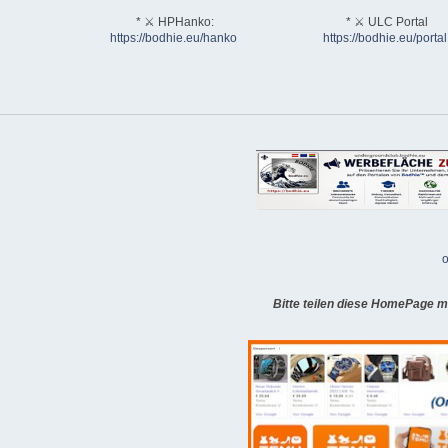
* ⚔ HPHanko:
* ⚔ ULC Portal
https://bodhie.eu/hanko
https://bodhie.eu/portal
o
Bitte teilen diese HomePage m