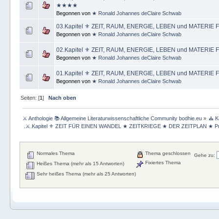
★★★★
Begonnen von
★ Ronald Johannes deClaire Schwab
03.Kapitel ⚜ ZEIT, RAUM, ENERGIE, LEBEN und MATER
Begonnen von
★ Ronald Johannes deClaire Schwab
02.Kapitel ⚜ ZEIT, RAUM, ENERGIE, LEBEN und MATERI
Begonnen von
★ Ronald Johannes deClaire Schwab
01.Kapitel ⚜ ZEIT, RAUM, ENERGIE, LEBEN und MATERI
Begonnen von
★ Ronald Johannes deClaire Schwab
Seiten: [
1
]
Nach oben
⚔ Anthologie 📚 Allgemeine Literaturwissenschaftliche Community bodhie.eu
»
⛪ K
 .⚔.Kapitel ⚜ ZEIT FÜR EINEN WANDEL ★ ZEITKRIEGE ★ DER ZEITPLAN ★ Pr
Normales Thema
Thema geschlossen
Gehe zu:
Fixiertes Thema
Heißes Thema (mehr als 15 Antworten)
Sehr heißes Thema (mehr als 25 Antworten)