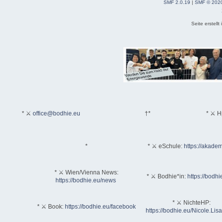
SMF 2.0.19
|
SMF © 202
Seite erstell
* ⚔
office@bodhie.eu
†*
* ⚔ H
*
* ⚔ eSchule:
https://akadem
* ⚔ Wien/Vienna News:
* ⚔ Bodhie*in:
https://bodhi
https://bodhie.eu/news
* ⚔ NichteHP:
* ⚔ Book:
https://bodhie.eu/facebook
https://bodhie.eu/Nicole.Li