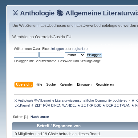
⚔ Anthologie 📚 Allgemeine Literaturw
Die WebSeiten https://bodhie.eu und https://www.bodhietologie.eu werden
Wien/Vienna-Österreich/Austria-EU
Willkommen
Gast
. Bitte
einloggen
oder
registrieren
.
Einloggen mit Benutzername, Passwort und Sitzungslänge
Übersicht
Hilfe
Suche
Kalender
Einloggen
Registrieren
⚔ Anthologie 📚 Allgemeine Literaturwissenschaftliche Community bodhie.eu
»
⛪ K
 .⚔.Kapitel ⚜ ZEIT FÜR EINEN WANDEL ★ ZEITKRIEGE ★ DER ZEITPLAN ★ Pr
Seiten: [
1
]
Nach unten
Betreff
/
Begonnen von
0 Mitglieder und 19 Gäste betrachten dieses Board.