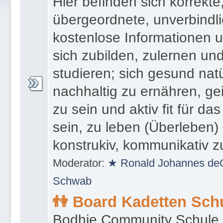
Hier befinden sich korrekte
übergeordnete, unverbindli
kostenlose Informationen 
sich zubilden, zulernen un
studieren; sich gesund natü
nachhaltig zu ernähren, gei
zu sein und aktiv fit für da
sein, zu leben (Überleben)
konstrukiv, kommunikativ z
Moderator:
★ Ronald Johannes deC
Schwab
👫 Board Kadetten Sch
Bodhie Community Schule D