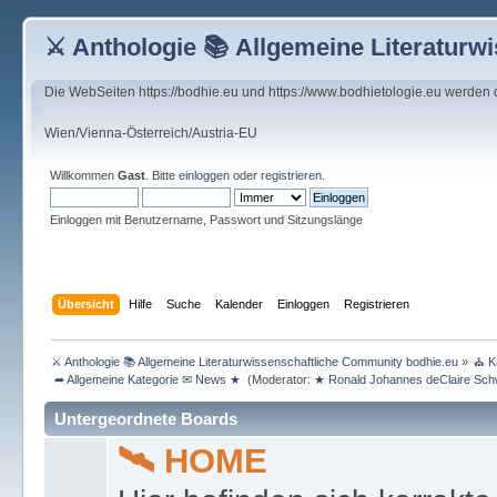
⚔ Anthologie 📚 Allgemeine Literaturw
Die WebSeiten https://bodhie.eu und https://www.bodhietologie.eu werden
Wien/Vienna-Österreich/Austria-EU
Willkommen
Gast
. Bitte
einloggen
oder
registrieren
.
Einloggen mit Benutzername, Passwort und Sitzungslänge
Übersicht
Hilfe
Suche
Kalender
Einloggen
Registrieren
⚔ Anthologie 📚 Allgemeine Literaturwissenschaftliche Community bodhie.eu
»
⛪ K
 ➦ Allgemeine Kategorie ✉ News ★ 
(Moderator:
★ Ronald Johannes deClaire Sc
Untergeordnete Boards
🛰 HOME