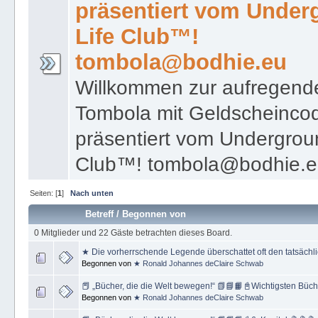
präsentiert vom Under
Life Club™!
tombola@bodhie.eu
Willkommen zur aufregend
Tombola mit Geldscheinco
präsentiert vom Undergrou
Club™! tombola@bodhie.
Seiten: [
1
]
Nach unten
Betreff
/
Begonnen von
0 Mitglieder und 22 Gäste betrachten dieses Board.
★ Die vorherrschende Legende überschattet oft den tatsäch
Begonnen von
★ Ronald Johannes deClaire Schwab
📕 „Bücher, die die Welt bewegen!“ 📗📘📙📓Wichtigsten Büch
Begonnen von
★ Ronald Johannes deClaire Schwab