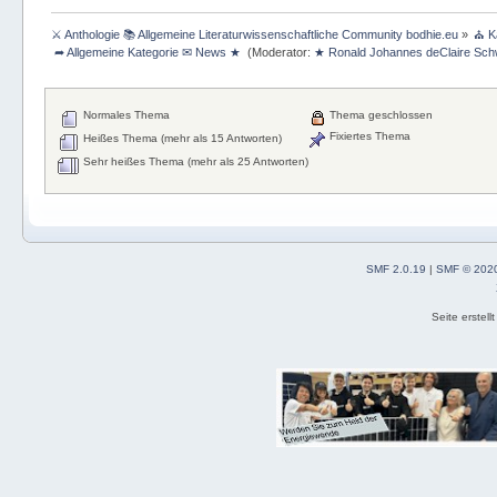
⚔ Anthologie 📚 Allgemeine Literaturwissenschaftliche Community bodhie.eu
»
⛪ K
 ➦ Allgemeine Kategorie ✉ News ★ 
(Moderator:
★ Ronald Johannes deClaire Sc
Normales Thema
Thema geschlossen
Fixiertes Thema
Heißes Thema (mehr als 15 Antworten)
Sehr heißes Thema (mehr als 25 Antworten)
SMF 2.0.19
|
SMF © 202
Seite erstel