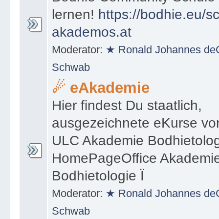
lernen!
https://bodhie.eu/s
akademos.at
Moderator:
★ Ronald Johannes deC
Schwab
☄ eAkademie
Hier findest Du staatlich,
ausgezeichnete eKurse vo
ULC Akademie Bodhietolo
HomePageOffice Akademi
Bodhietologie Ï
Moderator:
★ Ronald Johannes deC
Schwab