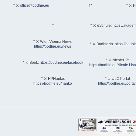
* ⚔
office@bodhie.eu
†*
* ⚔ H
*
* ⚔ eSchule:
https://akadem
* ⚔ Wien/Vienna News:
* ⚔ Bodhie*in:
https://bodhi
https://bodhie.eu/news
* ⚔ NichteHP:
* ⚔ Book:
https://bodhie.eu/facebook
https://bodhie.eu/Nicole.Li
* ⚔ HPHanko:
* ⚔ ULC Portal
https://bodhie.eu/hanko
https://bodhie.eu/portal