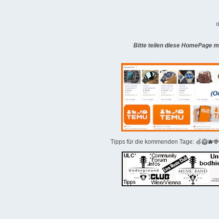
o
Bitte teilen diese HomePage m
Tipps für die kommenden Tage: 🍏🥝🫐