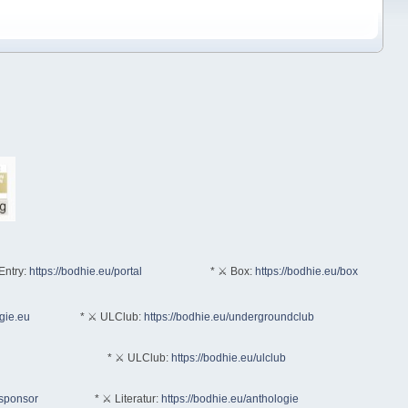
Entry:
https://bodhie.eu/portal
* ⚔ Box:
https://bodhie.eu/box
ogie.eu
* ⚔ ULClub:
https://bodhie.eu/undergroundclub
* ⚔ ULClub:
https://bodhie.eu/ulclub
/sponsor
* ⚔ Literatur:
https://bodhie.eu/anthologie