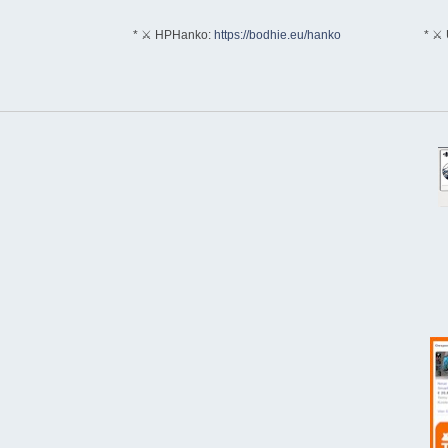
* ⚔ HPHanko:
https://bodhie.eu/hanko
* ⚔ 