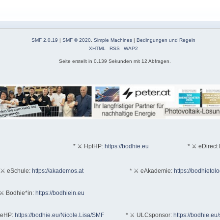
SMF 2.0.19
|
SMF © 2020
,
Simple Machines
|
Bedingungen und Regeln
XHTML
RSS
WAP2
Seite erstellt in 0.139 Sekunden mit 12 Abfragen.
* ⚔ HptHP:
https://bodhie.eu
* ⚔ eDirect 
 ⚔ eSchule:
https://akademos.at
* ⚔ eAkademie:
https://bodhietol
⚔ Bodhie*in:
https://bodhiein.eu
teHP:
https://bodhie.eu/Nicole.Lisa/SMF
* ⚔ ULCsponsor:
https://bodhie.eu