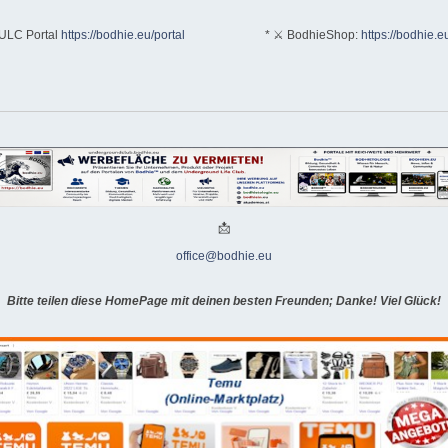
ULC Portal
https://bodhie.eu/portal
* ⚔ BodhieShop:
https://bodhie.e
📩
office@bodhie.eu
Bitte teilen diese HomePage mit deinen besten Freunden; Danke! Viel Glück!