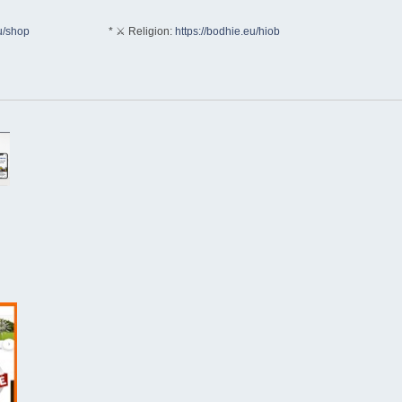
u/shop
* ⚔ Religion:
https://bodhie.eu/hiob