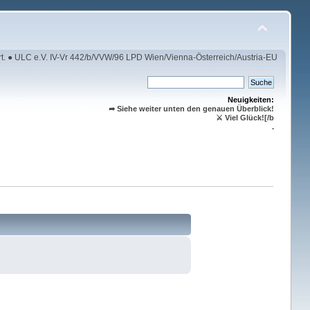
rt. ● ULC e.V. IV-Vr 442/b/VVW/96 LPD Wien/Vienna-Österreich/Austria-EU
Neuigkeiten:
➦ Siehe weiter unten den genauen Überblick!
⚔ Viel Glück![/b
.