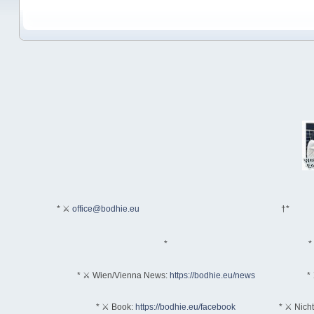
* ⚔
office@bodhie.eu
†*
*
*
* ⚔ Wien/Vienna News:
https://bodhie.eu/news
* 
* ⚔ Book:
https://bodhie.eu/facebook
* ⚔ Nich