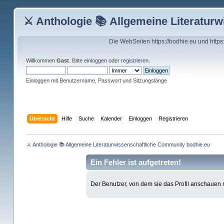
⚔ Anthologie 📚 Allgemeine Literatur
Die WebSeiten https://bodhie.eu und http
Willkommen
Gast
. Bitte
einloggen
oder
registrieren
.
Einloggen mit Benutzername, Passwort und Sitzungslänge
Übersicht
Hilfe
Suche
Kalender
Einloggen
Registrieren
⚔ Anthologie 📚 Allgemeine Literaturwissenschaftliche Community bodhie.eu
Ein Fehler ist aufgetreten!
Der Benutzer, von dem sie das Profil anschauen mö