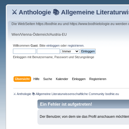
⚔ Anthologie 📚 Allgemeine Literaturw
Die WebSeiten https://bodhie.eu und https://www.bodhietologie.eu werden
Wien/Vienna-Österreich/Austria-EU
Willkommen
Gast
. Bitte
einloggen
oder
registrieren
.
Einloggen mit Benutzername, Passwort und Sitzungslänge
Übersicht
Hilfe
Suche
Kalender
Einloggen
Registrieren
⚔ Anthologie 📚 Allgemeine Literaturwissenschaftliche Community bodhie.eu
Ein Fehler ist aufgetreten!
Der Benutzer, von dem sie das Profil anschauen möchten, e