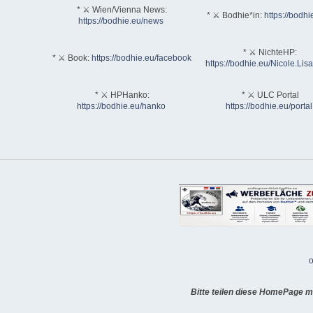
* ⚔ Wien/Vienna News:
* ⚔ Bodhie*in:
https://bodhi
https://bodhie.eu/news
* ⚔ NichteHP:
* ⚔ Book:
https://bodhie.eu/facebook
https://bodhie.eu/Nicole.Li
* ⚔ HPHanko:
* ⚔ ULC Portal
https://bodhie.eu/hanko
https://bodhie.eu/portal
o
Bitte teilen diese HomePage m