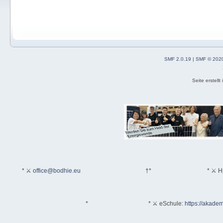
SMF 2.0.19
|
SMF © 202
Seite erstell
* ⚔
office@bodhie.eu
†*
* ⚔ H
*
* ⚔ eSchule:
https://akadem