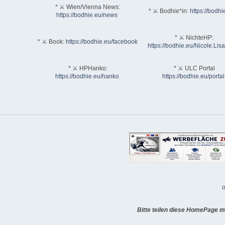
* ⚔ Wien/Vienna News:
* ⚔ Bodhie*in:
https://bodhi
https://bodhie.eu/news
* ⚔ NichteHP:
* ⚔ Book:
https://bodhie.eu/facebook
https://bodhie.eu/Nicole.Li
* ⚔ HPHanko:
* ⚔ ULC Portal
https://bodhie.eu/hanko
https://bodhie.eu/portal
o
Bitte teilen diese HomePage m