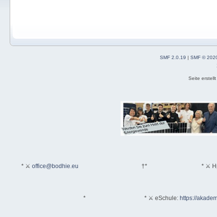
SMF 2.0.19
|
SMF © 202
Seite erstel
* ⚔
office@bodhie.eu
†*
* ⚔ H
*
* ⚔ eSchule:
https://akadem