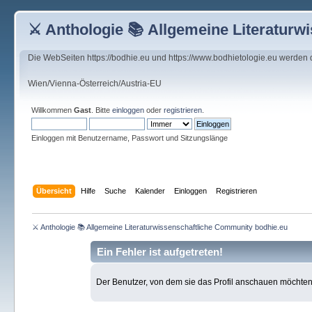
⚔ Anthologie 📚 Allgemeine Literaturw
Die WebSeiten https://bodhie.eu und https://www.bodhietologie.eu werden
Wien/Vienna-Österreich/Austria-EU
Willkommen
Gast
. Bitte
einloggen
oder
registrieren
.
Einloggen mit Benutzername, Passwort und Sitzungslänge
Übersicht
Hilfe
Suche
Kalender
Einloggen
Registrieren
⚔ Anthologie 📚 Allgemeine Literaturwissenschaftliche Community bodhie.eu
Ein Fehler ist aufgetreten!
Der Benutzer, von dem sie das Profil anschauen möchten, e