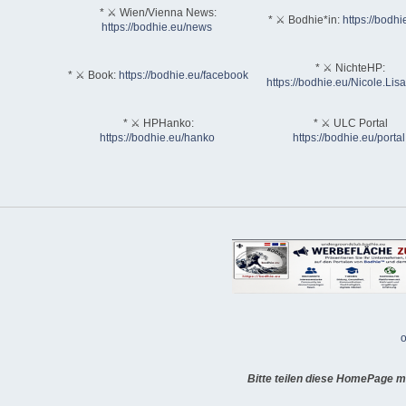
* ⚔ Wien/Vienna News:
* ⚔ Bodhie*in:
https://bodhi
https://bodhie.eu/news
* ⚔ NichteHP:
* ⚔ Book:
https://bodhie.eu/facebook
https://bodhie.eu/Nicole.Li
* ⚔ HPHanko:
* ⚔ ULC Portal
https://bodhie.eu/hanko
https://bodhie.eu/portal
o
Bitte teilen diese HomePage m