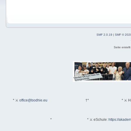
SMF 2.0.19
|
SMF © 202
Seite erstel
* ⚔
office@bodhie.eu
†*
* ⚔ H
*
* ⚔ eSchule:
https://akadem