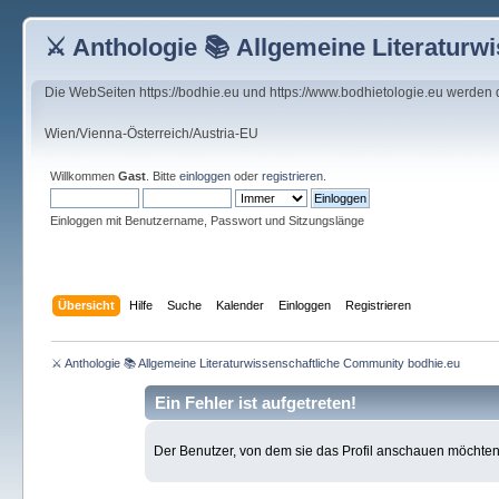
⚔ Anthologie 📚 Allgemeine Literaturw
Die WebSeiten https://bodhie.eu und https://www.bodhietologie.eu werden
Wien/Vienna-Österreich/Austria-EU
Willkommen
Gast
. Bitte
einloggen
oder
registrieren
.
Einloggen mit Benutzername, Passwort und Sitzungslänge
Übersicht
Hilfe
Suche
Kalender
Einloggen
Registrieren
⚔ Anthologie 📚 Allgemeine Literaturwissenschaftliche Community bodhie.eu
Ein Fehler ist aufgetreten!
Der Benutzer, von dem sie das Profil anschauen möchten, e