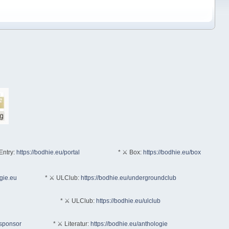
Entry:
https://bodhie.eu/portal
* ⚔ Box:
https://bodhie.eu/box
ogie.eu
* ⚔ ULClub:
https://bodhie.eu/undergroundclub
* ⚔ ULClub:
https://bodhie.eu/ulclub
/sponsor
* ⚔ Literatur:
https://bodhie.eu/anthologie