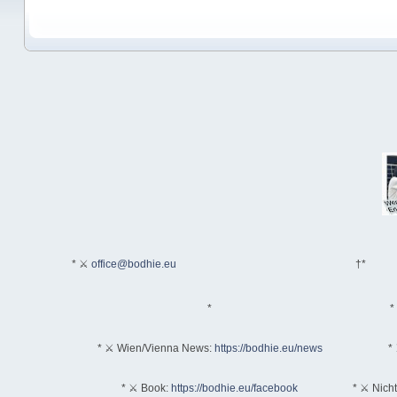
* ⚔
office@bodhie.eu
†*
*
*
* ⚔ Wien/Vienna News:
https://bodhie.eu/news
* 
* ⚔ Book:
https://bodhie.eu/facebook
* ⚔ Nich