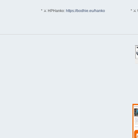
* ⚔ HPHanko:
https://bodhie.eu/hanko
* ⚔ 