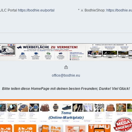
ULC Portal
https://bodhie.eu/portal
* ⚔ BodhieShop:
https://bodhie.e
📩
office@bodhie.eu
Bitte teilen diese HomePage mit deinen besten Freunden; Danke! Viel Glück!