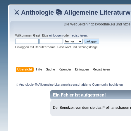
⚔ Anthologie 📚 Allgemeine Literatur
Die WebSeiten https://bodhie.eu und http
Willkommen
Gast
. Bitte
einloggen
oder
registrieren
.
Einloggen mit Benutzername, Passwort und Sitzungslänge
Übersicht
Hilfe
Suche
Kalender
Einloggen
Registrieren
⚔ Anthologie 📚 Allgemeine Literaturwissenschaftliche Community bodhie.eu
Ein Fehler ist aufgetreten!
Der Benutzer, von dem sie das Profil anschauen mö