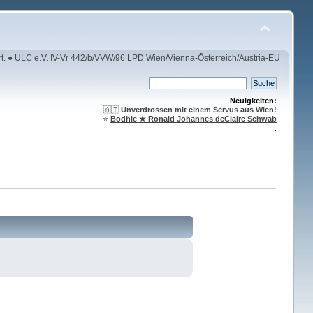
rt. ● ULC e.V. IV-Vr 442/b/VVW/96 LPD Wien/Vienna-Österreich/Austria-EU
Neuigkeiten:
🇦🇹
Unverdrossen mit einem Servus aus Wien!
⭐️
Bodhie ★ Ronald Johannes deClaire Schwab
.