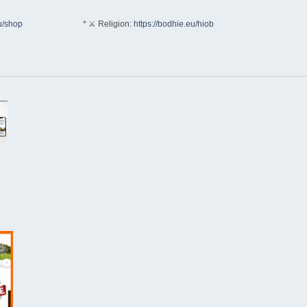
u/shop
* ⚔ Religion:
https://bodhie.eu/hiob