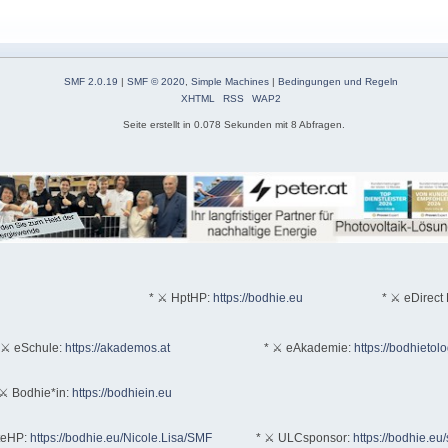
SMF 2.0.19
|
SMF © 2020
,
Simple Machines
|
Bedingungen und Regeln
XHTML
RSS
WAP2
Seite erstellt in 0.078 Sekunden mit 8 Abfragen.
* ⚔ HptHP:
https://bodhie.eu
* ⚔ eDirect 
 ⚔ eSchule:
https://akademos.at
* ⚔ eAkademie:
https://bodhietol
⚔ Bodhie*in:
https://bodhiein.eu
teHP:
https://bodhie.eu/Nicole.Lisa/SMF
* ⚔ ULCsponsor:
https://bodhie.eu