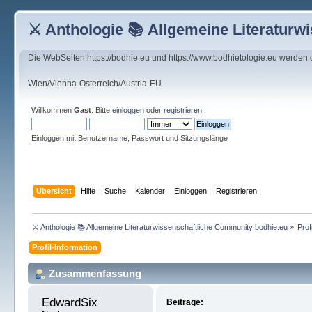
⚔ Anthologie 📚 Allgemeine Literaturw
Die WebSeiten https://bodhie.eu und https://www.bodhietologie.eu werden
Wien/Vienna-Österreich/Austria-EU
Willkommen
Gast
. Bitte
einloggen
oder
registrieren
.
Einloggen mit Benutzername, Passwort und Sitzungslänge
Übersicht
Hilfe
Suche
Kalender
Einloggen
Registrieren
⚔ Anthologie 📚 Allgemeine Literaturwissenschaftliche Community bodhie.eu
»
Prof
Profil-Information
Zusammenfassung
EdwardSix 
Beiträge: