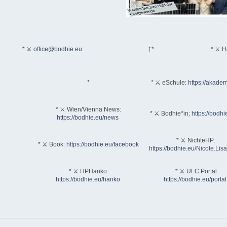
* ⚔
office@bodhie.eu
†*
* ⚔ H
*
* ⚔ eSchule:
https://akadem
* ⚔ Wien/Vienna News:
* ⚔ Bodhie*in:
https://bodhi
https://bodhie.eu/news
* ⚔ NichteHP:
* ⚔ Book:
https://bodhie.eu/facebook
https://bodhie.eu/Nicole.Li
* ⚔ HPHanko:
* ⚔ ULC Portal
https://bodhie.eu/hanko
https://bodhie.eu/portal