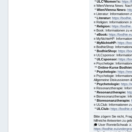
*
ULC*Momen†s:
https:
≡ Wien/Vienna News: Nachr
*
Wien/Vienna News:
htt
≡ Literatur: Informationen
*
Literatur:
https://bodhie
≡ Religion: Informationen 
*
Religion:
https://bodhie
≡ Book: Informationen zu 
*
eBook:
https://bodhie.e
≡ MyNichteHP: Informatio
*
MyNichteHP:
https://b
≡ BodhieShop: Informatio
*
BodhieShop:
https://b
≡ ULCsponsor: Informatio
*
ULCsponsor:
https://b
≡ Psychelogie: Information
**
Online-Kurse Bodhieto
*
Psychelogie:
https://w
≡ Psychelogie: Information
Allgemeine Diskussionen & S
*
Psychetologie:
https:/
≡ Resonanztherapie: Infor
*
Resonanztherapie:
htt
≡ Bioresonanztherapie: In
*
Bioresonanztherapie:
≡ ULClub: Informationen 
*
ULClub:
https://bodhie.
Bitte zögern Sie nicht, F
hilfreiche Antworten zu ge
🎓 User RonnieSchwab ⚔
https://bodhie.eu/undergr