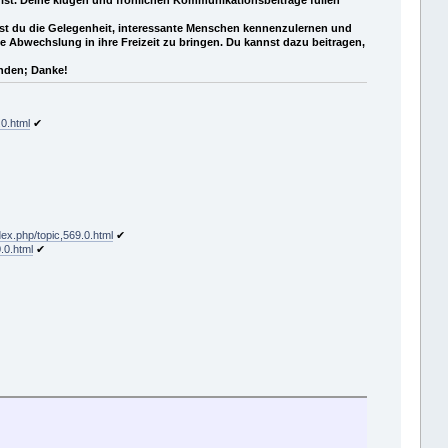
hast du die Gelegenheit, interessante Menschen kennenzulernen und
e Abwechslung in ihre Freizeit zu bringen. Du kannst dazu beitragen,
unden; Danke!
.0.html
✔
dex.php/topic,569.0.html
✔
.0.html
✔