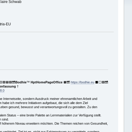
laire Schwab
tria-EU
🟨🟩🟦🟪🔜
Bodhie
™
HptHomePageOffice
🔲🔜
https://bodhie.eu
⬛️⬜️🟪🔜
menfassung
†
8.0
he Internetseite, sondern Ausdruck meiner ehrenamtlichen Arbeit und
be ich mehrere Initiativen aufgebaut, die sich alle dem Ziel
 Leben gesund, bewusst und verantwortungsvoll zu gestalten. Zu den
em Status – eine breite Palette an Lernmaterialien zur Verfügung stellt.
h sind.
 auf höherem Niveau erweitern möchten. Die Themen reichen von Gesundheit,
 verbindet. Ziel ist es, nicht nur Faktenwissen zu vermitteln, sondern