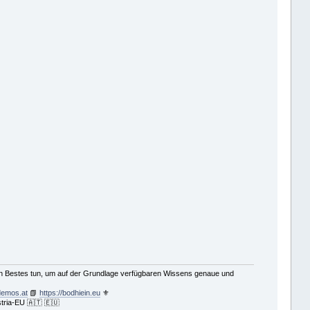
ein Bestes tun, um auf der Grundlage verfügbaren Wissens genaue und
demos.at
📗
https://bodhiein.eu
⚜
tria-EU 🇦🇹 🇪🇺