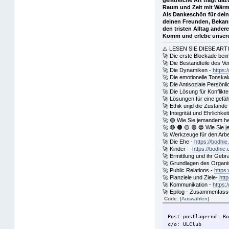
Raum und Zeit mit Wärme
Als Dankeschön für dein
deinen Freunden, Bekannt
den tristen Alltag ande
Komm und erlebe unsere 
⚠️ LESEN SIE DIESE ART
🚀 Die erste Blockade bei
🚀 Die Bestandteile des Ver
🚀 Die Dynamiken -
https:
🚀 Die emotionelle Tonskal
🚀 Die Antisoziale Persönli
🚀 Die Lösung für Konflikte
🚀 Lösungen für eine gefä
🚀 Ethik unjd die Zustände
🚀 Integrität und Ehrlichkei
🚀 🟡 Wie Sie jemandem h
🚀 🔴 🟠 🟡 🟢 🔵 Wie Sie 
🚀 Werkzeuge für den Arbe
🚀 Die Ehe -
https://bodhie
🚀 Kinder -
https://bodhie.
🚀 Ermittlung und ihr Geb
🚀 Grundlagen des Organi
🚀 Public Relations -
https:
🚀 Planziele und Ziele-
htt
🚀 Kommunikation -
https:
🚀 Epilog - Zusammenfassung
Code:
[Auswählen]
Post postlagernd: R
c/o: ULClub