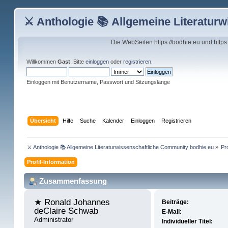
⚔ Anthologie 📚 Allgemeine Literatur
Die WebSeiten https://bodhie.eu und http
Willkommen
Gast
. Bitte
einloggen
oder
registrieren
.
Einloggen mit Benutzername, Passwort und Sitzungslänge
Übersicht
Hilfe
Suche
Kalender
Einloggen
Registrieren
⚔ Anthologie 📚 Allgemeine Literaturwissenschaftliche Community bodhie.eu
»
Pr
Profil-Information
Zusammenfassung
★ Ronald Johannes 
Beiträge:
deClaire Schwab 
E-Mail:
Administrator
Individueller Titel: