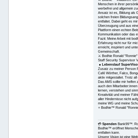
Menschen in ihrer persönl
werbefrei und allgemein zu
Ansatz ist es, Bildung als
solchen freien Bildungsang
entfaltet. Dabei geht es mi
Überzeugung und aus einem
Plattform einen echten Bei
Kommunikation oder das e
Fazit: Meine Arbeit mit bo
Erfahrung nicht nur für mi
erreicht, inspiriert und un
Gemeinschaft.
⚔ Bodhie Ronald "Ronnie"
Staff Security Supervisor
●
Lebenslauf SuperViso
Zusatz zu meiner Person R
Café Wörther, Falco, Bong
aktiv mitgestaltet. Trotz 
Das AMS sollte mir helfen 
auch den Mitarbeiter:inne
lernen, verstehen und sin
Kreativität und meiner Fähi
aller Hindernisse nicht au
meine WG und meine Schule
⭐️ Bodhie™ Ronald "Ronni
💳
Spenden
Bank99™: Ro
Bodhie™ eröffnet Menschen
entfalten kann.
Unsere Vision ist eine Wel