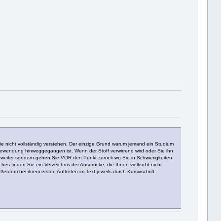
ie nicht vollständig verstehen. Der einzige Grund warum jemand ein Studium
Redewendung hinweggegangen ist. Wenn der Stoff verwirrend wird oder Sie ihn
 weiter sondern gehen Sie VOR den Punkt zurück wo Sie in Schwierigkeiten
 finden Sie ein Verzeichnis der Ausdrücke, die Ihnen vielleicht nicht
erdem bei ihrem ersten Auftreten im Text jeweils durch Kursivschrift