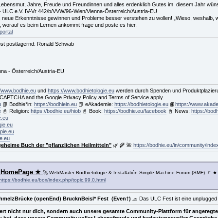
 Lebensmut, Jahre, Freude und Freundinnen und alles erdenklich Gutes im diesem Jahr wün
- ULC e.V. IV-Vr 442/b/VVW/96-Wien/Vienna-Österreich/Austria-EU
t, neue Erkenntnisse gewinnen und Probleme besser verstehen zu wollen! „Wieso, weshalb,
, worauf es beim Lernen ankommt frage und poste es hier.
portal
st postlagernd: Ronald Schwab
nna - Österreich/Austria-EU
//www.bodhie.eu
und
https://www.bodhietologie.eu
werden durch Spenden und Produktplazierun
 reCAPTCHA and the Google Privacy Policy and Terms of Service apply.
u
📗 Bodhie*in:
https://bodhiein.eu
📕 eAkademie:
https://bodhietologie.eu
📙
https://www.akad
e
📓 Religion:
https://bodhie.eu/hiob
📓 Book:
https://bodhie.eu/facebook
📓 News:
https://bod
e.eu
gie.eu
pie.eu
ie.eu
geheime Buch der "pflanzlichen Heilmitteln"
🌿 🌾 🌺
https://bodhie.eu/in/community/ind
ne HomePage ★
🚀 WebMaster Bodhietologie & Installatión Simple Machine Forum (SMF) 🚩.★
https://bodhie.eu/box/index.php/topic,99.0.html
hmelzBrücke (openEnd) BrucknBeisl* Fest (Even†)
🧢 Das ULC Fest ist eine unplugge
ert nicht nur dich, sondern auch unsere gesamte Community-Plattform für angeregt
azu bei, dass unsere Community voller Lebensfreude und bedeutungsvoller Gespräche 