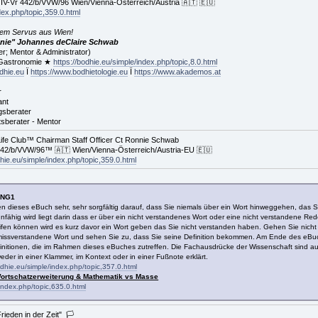
IV-Vr 442/b/VVW/96 Wien/Vienna-Österreich/Austria 🇦🇹 🇪🇺
dex.php/topic,359.0.html
!
nem Servus aus Wien!
ie" Johannes deClaire Schwab
r; Mentor & Administrator)
 Gastronomie ★
https://bodhie.eu/simple/index.php/topic,8.0.html
odhie.eu
Ï
https://www.bodhietologie.eu
Ï
https://www.akademos.at
r
ant
gsberater
sberater - Mentor
e Club™ Chairman Staff Officer Ct Ronnie Schwab
442/b/VVW/96™ 🇦🇹 Wien/Vienna-Österreich/Austria-EU 🇪🇺
dhie.eu/simple/index.php/topic,359.0.html
UNG1
n dieses eBuch sehr, sehr sorgfältig darauf, dass Sie niemals über ein Wort hinweggehen, das S
rnunfähig wird liegt darin dass er über ein nicht verstandenes Wort oder eine nicht verstandene 
ifen können wird es kurz davor ein Wort geben das Sie nicht verstanden haben. Gehen Sie nicht
missverstandene Wort und sehen Sie zu, dass Sie seine Definition bekommen. Am Ende des eBuches
efinitionen, die im Rahmen dieses eBuches zutreffen. Die Fachausdrücke der Wissenschaft sind auß
er in einer Klammer, im Kontext oder in einer Fußnote erklärt.
odhie.eu/simple/index.php/topic,357.0.html
ortschatzerweiterung & Mathematik vs Masse
/index.php/topic,635.0.html
Frieden in der Zeit" 🏳