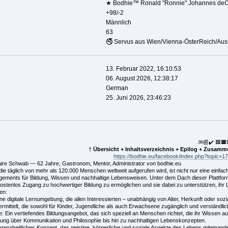
★ Bodhie™ Ronald "Ronnie" Johannes deC
+98/-2
Männlich
63
🚭 Servus aus Wien/Vienna-ÖsterReich/Aus
13. Februar 2022, 16:10:53
06. August 2026, 12:38:17
German
25. Juni 2026, 23:46:23
.✉📰✔️ 🟥🟧
†
Übersicht + Inhaltsverzeichnis + Epilog + Zusam
https://bodhie.eu/facebook/index.php?topic=17
laire Schwab — 62 Jahre, Gastronom, Mentor, Administrator von bodhie.eu
e täglich von mehr als 120.000 Menschen weltweit aufgerufen wird, ist nicht nur eine einfac
ments für Bildung, Wissen und nachhaltige Lebensweisen. Unter dem Dach dieser Plattform ha
stenlos Zugang zu hochwertiger Bildung zu ermöglichen und sie dabei zu unterstützen, ihr
en:
 digitale Lernumgebung, die allen Interessierten – unabhängig von Alter, Herkunft oder sozial
mittelt, die sowohl für Kinder, Jugendliche als auch Erwachsene zugänglich und verständlic
: Ein vertiefendes Bildungsangebot, das sich speziell an Menschen richtet, die ihr Wissen
ung über Kommunikation und Philosophie bis hin zu nachhaltigen Lebenskonzepten.
 ganzheitliches Konzept, das geistige, körperliche und soziale Aspekte des Lebens miteinander