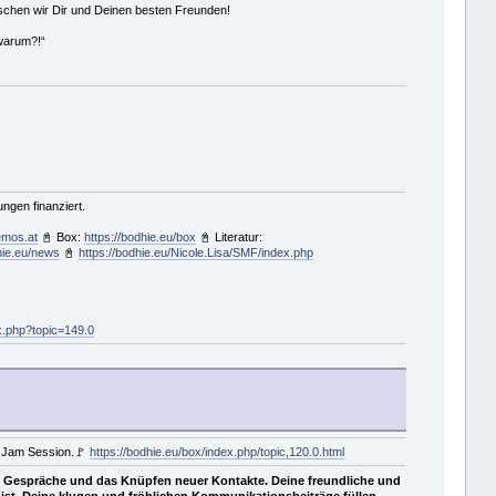
schen wir Dir und Deinen besten Freunden!
 warum?!“
gen finanziert.
emos.at
📓 Box:
https://bodhie.eu/box
📓 Literatur:
hie.eu/news
📓
https://bodhie.eu/Nicole.Lisa/SMF/index.php
ex.php?topic=149.0
d Jam Session.🚩
https://bodhie.eu/box/index.php/topic,120.0.html
e Gespräche und das Knüpfen neuer Kontakte. Deine freundliche und
ist. Deine klugen und fröhlichen Kommunikationsbeiträge füllen