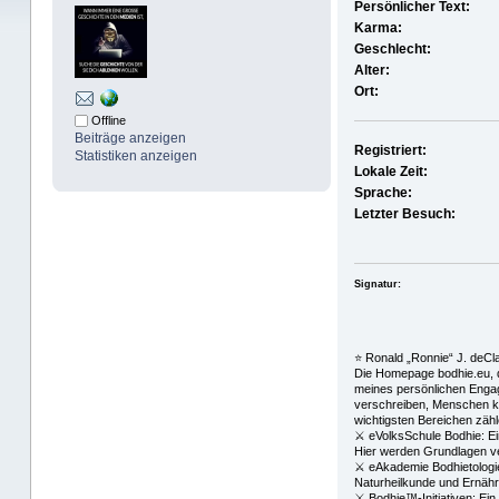
Persönlicher Text:
Karma:
Geschlecht:
Alter:
Ort:
Offline
Beiträge anzeigen
Registriert:
Statistiken anzeigen
Lokale Zeit:
Sprache:
Letzter Besuch:
Signatur:
⭐️ Ronald „Ronnie“ J. deC
Die Homepage bodhie.eu, di
meines persönlichen Engage
verschreiben, Menschen ko
wichtigsten Bereichen zähl
⚔ eVolksSchule Bodhie: Eine
Hier werden Grundlagen ver
⚔ eAkademie Bodhietologie
Naturheilkunde und Ernähr
⚔ Bodhie™-Initiativen: Ein