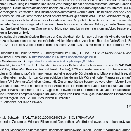
ichen Entwicklung zu stärken und ihnen Werkzeuge für ein selbstbestimmtes, aktives Leben a
gänglich. Damit unterscheidet sich bodhie.eu von vielen anderen Angeboten im Internet, die
 Gemeingut zu verstehen, das niemandem vorenthalten werden darf. Die beeindruckende Zahl 
eboten ist und wie sehr meine Arbeit bereits weltweit geschätzt wird. Diese Reichweite zeigt
r nicht um persönliche Vorteile oder Einnahmen – im Gegenteil: Diese Arbeit ist rein ehrenamtl
 tiefen Verantwortungsgefühl heraus. Gerade in Zeiten, in denen Bildung, soziale Gerechtig
trag. Sie bietet Menschen Orientierung, Motivation und konkrete Hilfen, um im Alltag bessere
igene Lebensumfeld.
dhie.eu ist ein gemeinnütziger Beitrag zur Gesellschaft, den ich seit Jahren mit Hingabe verf
ch zu behalten, sondern sie mit möglichst vielen Menschen zu teilen. Über die eVolksSchule
terstützt. Dass dies völlig ehrenamtlich geschieht, zeigt, dass es mir nicht um persönlichen 
 Johannes deClaire Schwab ⚔ Underground Life Club (ULC eV LPD IV-Vr 442/b/VVW/96 Wie
 Volunteer Consultant ⚔
https://bodhie.eu
⚔
https://bodhietologie.eu
⚔
r Gastronomie
★
https://bodhie.eu/simple/index.php/topic,8.0.html
onald „Ronnie“ Schwab: Ich bin der Ronnie, der Kellner, das Schattenwesen von DRADIWAB
a & Co, SilberWirt, Bruck’n Beisl (SchmelzBrücke), ACV und vielen weiteren. Ich habe über
all dieser Erfahrung stoße ich momentan auf eine absurde Bürokratie und Missverständnisse, di
zu überleben, nicht mich zu Kursen schicken, bei denen ich Würsteln oder Matratzen verkauf
n beim AMS Johnstraße helfen könnte, die Zusammenhänge besser zu verstehen. Meine Botscha
nvoll unterstützt werden. Neben meiner Arbeit habe ich mich immer auch künstlerisch ausged
gkeit, in verschiedenen Rollen zu agieren – sowohl in der Gastronomie als auch im kulturellen
fgibt. Dennoch kämpfe ich täglich mit den Folgen von Bürokratie, gesundheitlichen Einschrä
 mit täglich über 120.000 Besuchern zu erhalten.
e" Johannes deClaire Schwab
🎸
D
nald Schwab - IBAN: AT261912000025607510 - BIC: SPBAATWW
 freien Zugang zu Wissen, Bildung und Gesundheit. Wir fördern bewusstes Leben, präzises V
t, in der Menschen selbstbestimmt, nachhaltig und bewusst leben. Bodhie™ verbindet Lernen,