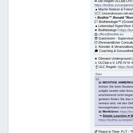
➦ Die Regeln ULClub LPD 
https://bodhie.eu/simple/in
● Mache Notizen & Fotos
🇦🇹
Unverdrossen mit ei
⭐️
Bodhie™ Ronald "Ronn
🏳 Bodhietologie™ (Gründe
● Lebenslauf SuperVisor
★ Bodhietologe Ï
https://b
📩
office@bodhie.eu
😎 Gastronom - Superviso
💥 Ehrenamtlicher Consult
🎸 Künstler & Veranstaltun
🎓 Coaching & Gesundheit
★ Obmann Underground Lif
⚔ ULClub e.V. LPD IV-Vr 
☝ ULC Regeln:
https://bo
Zitat
📖
WICHTIGE ANMERK
Achten Sie beim Studiere
aufgibt verwirrt oder le
anscheinend nicht begre
gerieten finden Sie das 
vertraut sind, mit den D
hervorgehoben und entwed
📖
Wortklären:
https://b
➦
Simple Learning ➦ W
https://bodhie.eu/simple
🌈 Peace in Time- P.i.T - "