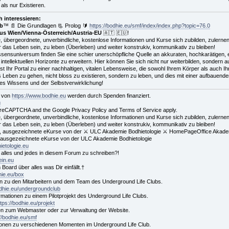
 als nur Existieren.
 interessieren:
ub
™ 📄 Die Grundlagen 📃 Prolog 🔰
https://bodhie.eu/smf/index/index.php?topic=76.0
s Wien/Vienna-Österreich/Austria-EU
🇦🇹 🇪🇺!
e, übergeordnete, unverbindliche, kostenlose Informationen und Kurse sich zubilden, zulernen
für das Leben sein, zu leben (Überleben) und weiter konstrukiv, kommunikativ zu bleiben!
ssensuniversum finden Sie eine schier unerschöpfliche Quelle an akkuraten, hochkarätigen, 
 intellektuellen Horizonte zu erweitern. Hier können Sie sich nicht nur weiterbilden, sonder
ist Ihr Portal zu einer nachhaltigen, vitalen Lebensweise, die sowohl Ihrem Körper als auch I
 Leben zu gehen, nicht bloss zu existieren, sondern zu leben, und dies mit einer aufbauend
des Wissens und der Selbstverwirklichung!
d von
https://www.bodhie.eu
werden durch Spenden finanziert.
u
by reCAPTCHA and the Google Privacy Policy and Terms of Service apply.
e, übergeordnete, unverbindliche, kostenlose Informationen und Kurse sich zubilden, zulernen
für das Leben sein, zu leben (Überleben) und weiter konstrukiv, kommunikativ zu bleiben!
ich, ausgezeichnete eKurse von der ⚔ ULC Akademie Bodhietologie ⚔ HomePageOffice Akadem
ch, ausgezeichnete eKurse von der ULC Akademie Bodhietologie
hietologie.eu
er alles und jedes in diesem Forum zu schreiben?!
ein.eu
 Board über alles was Dir einfällt.†
hie.eu/box
en zu den Mitarbeitern und dem Team des Underground Life Clubs.
odhie.eu/undergroundclub
formationen zu einem Pilotprojekt des Underground Life Clubs.
ttps://bodhie.eu/projekt
en zum Webmaster oder zur Verwaltung der Website.
://bodhie.eu/smf
onen zu verschiedenen Momenten im Underground Life Club.