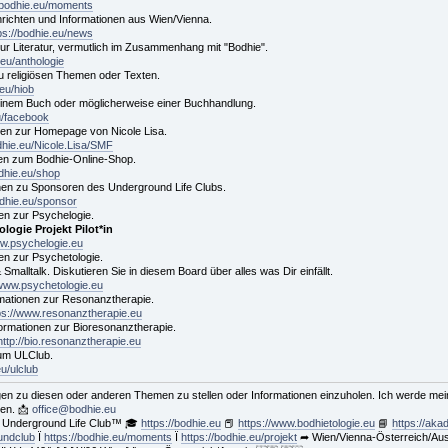
//bodhie.eu/moments
ichten und Informationen aus Wien/Vienna.
ps://bodhie.eu/news
 zur Literatur, vermutlich im Zusammenhang mit "Bodhie".
.eu/anthologie
zu religiösen Themen oder Texten.
.eu/hiob
einem Buch oder möglicherweise einer Buchhandlung.
u/facebook
nen zur Homepage von Nicole Lisa.
odhie.eu/Nicole.Lisa/SMF
nen zum Bodhie-Online-Shop.
odhie.eu/shop
nen zu Sponsoren des Underground Life Clubs.
odhie.eu/sponsor
en zur Psychelogie.
logie Projekt Pilot*in
ww.psychelogie.eu
en zur Psychetologie.
malltalk. Diskutieren Sie in diesem Board über alles was Dir einfällt.
/www.psychetologie.eu
mationen zur Resonanztherapie.
ps://www.resonanztherapie.eu
formationen zur Bioresonanztherapie.
http://bio.resonanztherapie.eu
zum ULClub.
eu/ulclub
ragen zu diesen oder anderen Themen zu stellen oder Informationen einzuholen. Ich werde m
ben. 📩
office@bodhie.eu
 Underground Life Club™ 🎓
https://bodhie.eu
📕
https://www.bodhietologie.eu
📘
https://aka
oundclub
Ï
https://bodhie.eu/moments
Ï
https://bodhie.eu/projekt
➦ Wien/Vienna-Österreich/Aus