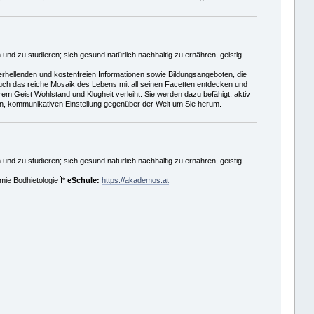
 und zu studieren; sich gesund natürlich nachhaltig zu ernähren, geistig
erhellenden und kostenfreien Informationen sowie Bildungsangeboten, die
n auch das reiche Mosaik des Lebens mit all seinen Facetten entdecken und
hrem Geist Wohlstand und Klugheit verleiht. Sie werden dazu befähigt, aktiv
en, kommunikativen Einstellung gegenüber der Welt um Sie herum.
 und zu studieren; sich gesund natürlich nachhaltig zu ernähren, geistig
ie Bodhietologie Ï*
eSchule:
https://akademos.at