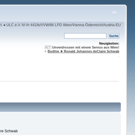
rt. ● ULC e.V. IV-Vr 442/b/VVW/96 LPD Wien/Vienna-Österreich/Austria-EU
Neuigkeiten:
🇦🇹
Unverdrossen mit einem Servus aus Wien!
⭐️
Bodhie ★ Ronald Johannes deClaire Schwab
.
ire Schwab