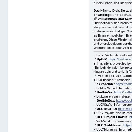
für ein Leben, das mehr ist
Das könnte Dich/Sie auch
📑
Underground Life Cl
🌈
Willkommen und Servu
Hier befinden sich korrekt
klug zu sein und aktiv fit 
In diesem reichhaltigen Wi
es Ihnen ermöglichen, Ihre
studieren. Diese Plattform 
und energiegeladen durchs
Willkommen in einer Welt 
≡ Diese Webseiten folgen
*
HptHP:
https://bodhie.e
● This site is protected 
Hier befinden sich korrekt
klug zu sein und aktiv fit 
🚩 Hier findest Du staatl
≡ Hier findest Du staatli
*
eAkademie:
https://bod
≡ Fühlen Sie sich frei, üb
*
Bodhie*in:
https://bodhi
≡ Diskutieren Sie in diesem
*
BodhieBox:
https://bod
≡ ULC*Staffs: Information
*
ULC†Staffs»:
https://b
≡ ULC Projekt Pilot*in: In
*
ULC Projekt Pilot*in:
h
≡ WebMaster: Information
*
ULC WebMaster:
https
≡ ULC*Moments: Informati