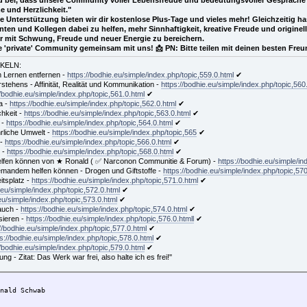
 und Herzlichkeit."
e Unterstützung bieten wir dir kostenlose Plus-Tage und vieles mehr! Gleichzeitig 
en und Kollegen dabei zu helfen, mehr Sinnhaftigkeit, kreative Freude und originell
rer mit Schwung, Freude und neuer Energie zu bereichern.
'private' Community gemeinsam mit uns! 📩 PN: Bitte teilen mit deinen besten Fre
IKELN:
m Lernen entfernen -
https://bodhie.eu/simple/index.php/topic,559.0.html
✔
stehens - Affinität, Realität und Kommunikation -
https://bodhie.eu/simple/index.php/topic,560
//bodhie.eu/simple/index.php/topic,561.0.html
✔
a -
https://bodhie.eu/simple/index.php/topic,562.0.html
✔
chkeit -
https://bodhie.eu/simple/index.php/topic,563.0.html
✔
 -
https://bodhie.eu/simple/index.php/topic,564.0.html
✔
hrliche Umwelt -
https://bodhie.eu/simple/index.php/topic,565
✔
 -
https://bodhie.eu/simple/index.php/topic,566.0.html
✔
t -
https://bodhie.eu/simple/index.php/topic,568.0.html
✔
elfen können von ★ Ronald ( ✅ Narconon Communitie & Forum) -
https://bodhie.eu/simple/in
jemandem helfen können - Drogen und Giftstoffe -
https://bodhie.eu/simple/index.php/topic,570
itsplatz -
https://bodhie.eu/simple/index.php/topic,571.0.html
✔
.eu/simple/index.php/topic,572.0.html
✔
eu/simple/index.php/topic,573.0.html
✔
rauch -
https://bodhie.eu/simple/index.php/topic,574.0.html
✔
sieren -
https://bodhie.eu/simple/index.php/topic,576.0.htmll
✔
//bodhie.eu/simple/index.php/topic,577.0.html
✔
ps://bodhie.eu/simple/index.php/topic,578.0.html
✔
//bodhie.eu/simple/index.php/topic,579.0.html
✔
 - Zitat: Das Werk war frei, also halte ich es frei!"
onald Schwab