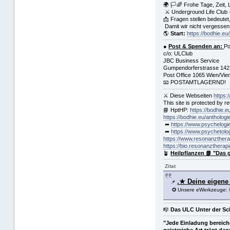
🌍 🏳🌈 Frohe Tage, Zeit,
⚔ Underground Life Club 
📩 Fragen stellen bedeute
Damit wir nicht vergessen
🌎
Start:
https://bodhie.eu/
●
Post & Spenden an:
Po
c/o: ULClub
JBC Business Service
Gumpendorferstrasse 142
Post Office 1065 Wien/Vie
📧 POSTAMTLAGERND!
⚔ Diese Webseiten
https:
This site is protected by
📘 HptHP:
https://bodhie.e
https://bodhie.eu/anthologi
➦
https://www.psychelogi
➦
https://www.psychetolo
https://www.resonanzthera
https://bio.resonanztherap
🪴
Heilpflanzen 📗 "Das 
Zitat
.★ Deine eige
📌
✪ Unsere eWerkzeuge:
🎼
Das ULC Unter der Sc
"Jede Einladung bereich
geistreiche Art trägt d