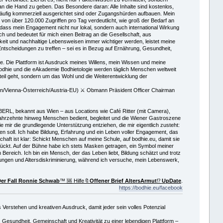
n die Hand zu geben. Das Besondere daran: Alle Inhalte sind kostenlos,
 häufig kommerziell ausgerichtet sind oder Zugangshürden aufbauen. Mein
von über 120.000 Zugriffen pro Tag verdeutlicht, wie groß der Bedarf an
, dass mein Engagement nicht nur lokal, sondern auch international Wirkung
ich und bedeutet für mich einen Beitrag an die Gesellschaft, aus
keit und nachhaltige Lebensweisen immer wichtiger werden, leistet meine
 Entscheidungen zu treffen – sei es in Bezug auf Ernährung, Gesundheit,
olge. Die Plattform ist Ausdruck meines Willens, mein Wissen und meine
 Bodhie und die eAkademie Bodhietologie werden täglich Menschen weltweit
Vorteil geht, sondern um das Wohl und die Weiterentwicklung der
n/Vienna-Österreich/Austria-EU) ⚔ Obmann Präsident Officer Chairman
ERL, bekannt aus Wien – aus Locations wie Café Ritter (mit Camera),
 Jahrzehnte hinweg Menschen bedient, begleitet und die Wiener Gastroszene
e mir die grundlegende Unterstützung entziehen, die mir eigentlich zusteht:
en soll. Ich habe Bildung, Erfahrung und ein Leben voller Engagement, das
ft ist klar: Schickt Menschen auf meine Schule, auf bodhie.eu, damit sie
rückt. Auf der Bühne habe ich stets Masken getragen, ein Symbol meiner
 Bereich. Ich bin ein Mensch, der das Leben liebt, Bildung schätzt und trotz
nkungen und Altersdiskriminierung, während ich versuche, mein Lebenswerk,
er Fall Ronnie Schwab
™ 🆘 Hilfe🔖
Offener Brief AltersArmut
⁉️
UpDate
.
https://bodhie.eu/facebook
erstehen und kreativen Ausdruck, damit jeder sein volles Potenzial
 Gesundheit, Gemeinschaft und Kreativität zu einer lebendigen Plattform –