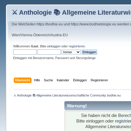
⚔ Anthologie 📚 Allgemeine Literaturw
Die WebSeiten https://bodhie.eu und https://www.bodhietologie.eu werden
Wien/Vienna-Österreich/Austria-EU
Willkommen
Gast
. Bitte
einloggen
oder
registrieren
.
Einloggen mit Benutzername, Passwort und Sitzungslänge
Übersicht
Hilfe
Suche
Kalender
Einloggen
Registrieren
⚔ Anthologie 📚 Allgemeine Literaturwissenschaftliche Community bodhie.eu
Warnung!
Sie haben nicht die Berech
Bitte einloggen oder
registri
Allgemeine Literaturwi