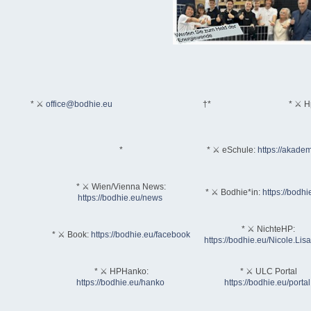
* ⚔
office@bodhie.eu
†*
* ⚔ H
*
* ⚔ eSchule:
https://akadem
* ⚔ Wien/Vienna News:
* ⚔ Bodhie*in:
https://bodhi
https://bodhie.eu/news
* ⚔ NichteHP:
* ⚔ Book:
https://bodhie.eu/facebook
https://bodhie.eu/Nicole.Li
* ⚔ HPHanko:
* ⚔ ULC Portal
https://bodhie.eu/hanko
https://bodhie.eu/portal