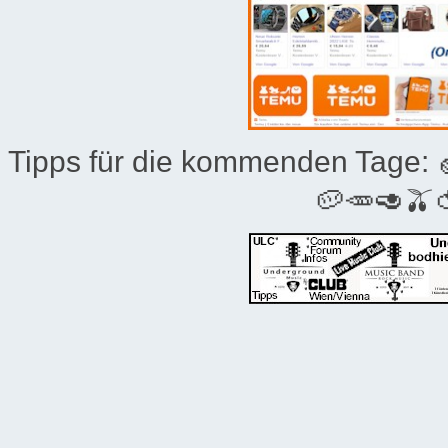
Tipps für die kommenden Tage:
🥔🥕🥑🫒