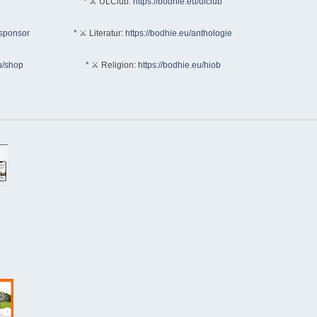
* ⚔ ULClub:
https://bodhie.eu/ulclub
/sponsor
* ⚔ Literatur:
https://bodhie.eu/anthologie
u/shop
* ⚔ Religion:
https://bodhie.eu/hiob