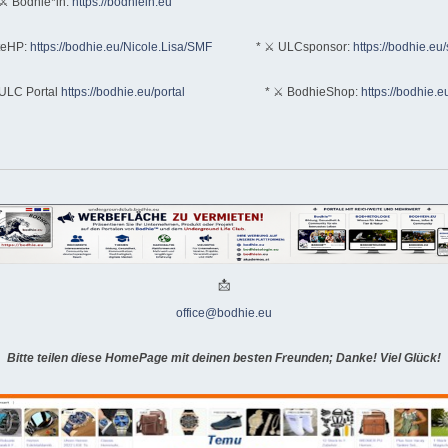
⚔ Bodhie*in:
https://bodhiein.eu
teHP:
https://bodhie.eu/Nicole.Lisa/SMF
* ⚔ ULCsponsor:
https://bodhie.eu
ULC Portal
https://bodhie.eu/portal
* ⚔ BodhieShop:
https://bodhie.e
📩
office@bodhie.eu
Bitte teilen diese HomePage mit deinen besten Freunden; Danke! Viel Glück!