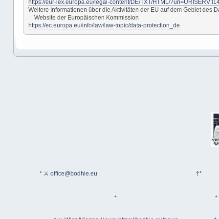
https://eur-lex.europa.eu/legal-content/DE/TXT/HTML/?uri=URISERV:
Weitere Informationen über die Aktivitäten der EU auf dem Gebiet de
Website der Europäischen Kommission
https://ec.europa.eu/info/law/law-topic/data-protection_de
* ⚔
office@bodhie.eu
†*
*
*