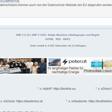
l14012&from=DE
s Datenschutzes können auch von der Datenschutz-Website der EU abgerufen werde
SMF 2.0.19
|
SMF © 2020
,
Simple Machines
|
Bedingungen und Regeln
XHTML
RSS
WAP2
Seite erstellt in 0.052 Sekunden mit 11 Abfragen.
* ⚔ HptHP:
https://bodhie.eu
* ⚔ eDirect 
 ⚔ eSchule:
https://akademos.at
* ⚔ eAkademie:
https://bodhietol