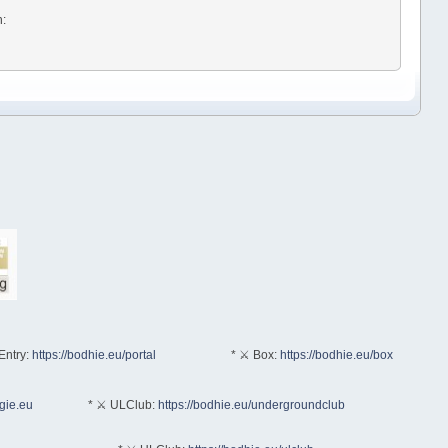
n:
Entry:
https://bodhie.eu/portal
* ⚔ Box:
https://bodhie.eu/box
ogie.eu
* ⚔ ULClub:
https://bodhie.eu/undergroundclub