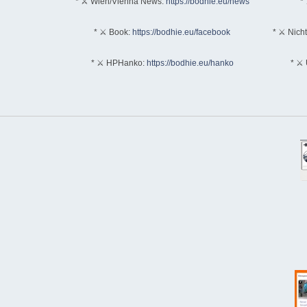
* ⚔ Wien/Vienna News:
https://bodhie.eu/news
* 
* ⚔ Book:
https://bodhie.eu/facebook
* ⚔ Nich
* ⚔ HPHanko:
https://bodhie.eu/hanko
* ⚔ 