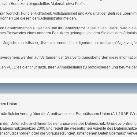
n von Benutzern eingestelltes Material, etwa Profile.
antwortlich. Für die Richtigkeit, Vollständigkeit und Aktualität der Beiträge überni
können Sie diesen dem Administrator melden.
nen Benutzernamen zu wählen und Ihr Benutzerprofil auszufüllen. Hierzu wird die 
z eines Passwortes eines anderen Benutzers gelangen, melden Sie dies dem Administr
t: Jegliche rassistische, diskriminierende, beleidigenden, sexuell anstößige, vulg
chtsvergehens werden auf Verlangen der Strafverfolgungsbehörden diese Information
en PC. Dies dient nur dazu, Ihren Anmeldestatus zu protokollieren und forumeigene 
chen Union
 nämlich im Vertrag über die Arbeitsweise der Europäischen Union (Art. 16 AEUV) 
in den Datenschutzrichtlinien beziehungsweise der Datenschutz-Grundverordnung
en Datenschutzgesetzes 2000 und regelt die wesentlichen Aspekte des Datenschutzes
Datenschutzbehörden oder die Voraussetzungen, unter denen Daten überhaupt verw