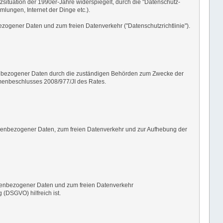
tzsituation der 1990er-Jahre widerspiegelt, durch die "Datenschutz-
lungen, Internet der Dinge etc.).
ogener Daten und zum freien Datenverkehr ("Datenschutzrichtlinie").
nenbezogener Daten durch die zuständigen Behörden zum Zwecke der
hmenbeschlusses 2008/977/JI des Rates.
nenbezogener Daten, zum freien Datenverkehr und zur Aufhebung der
onenbezogener Daten und zum freien Datenverkehr
 (DSGVO) hilfreich ist.