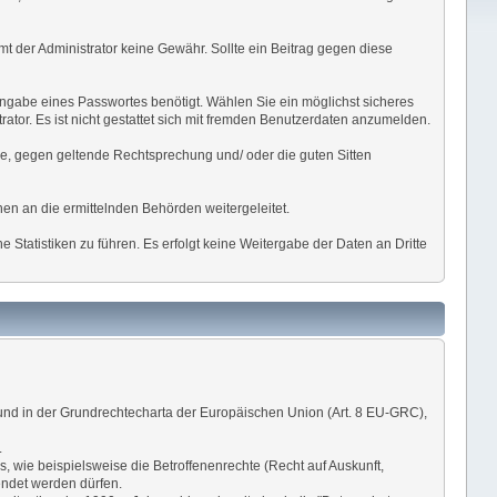
mmt der Administrator keine Gewähr. Sollte ein Beitrag gegen diese
Angabe eines Passwortes benötigt. Wählen Sie ein möglichst sicheres
ator. Es ist nicht gestattet sich mit fremden Benutzerdaten anzumelden.
äre, gegen geltende Rechtsprechung und/ oder die guten Sitten
en an die ermittelnden Behörden weitergeleitet.
Statistiken zu führen. Es erfolgt keine Weitergabe der Daten an Dritte
und in der Grundrechtecharta der Europäischen Union (Art. 8 EU-GRC),
.
, wie beispielsweise die Betroffenenrechte (Recht auf Auskunft,
endet werden dürfen.