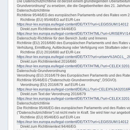
Die Datenschutzrichtlinie ist derzeit einem grundlegenden Überarbeitung
Grundverordnung" zu ersetzen, die die Gegebenheiten des 21. Jahrhunde
Datenschutzrichtlinie
Richtlinie 95/46/EG des europäischen Parlaments und des Rates vom 24
Richtlinie (EU) 95/46/EG auf EUR-Lex
https://eur-lex.europa.eu/legal-content/DE/TXT/?uri=LEGISSUM:l14012
Direkt zum Richtlinientext 94/46/EG
https://eur-lex.europa.eu/legal-content/DE/TXT/HTML/?uri=URISERV:
Datenschutz-Richtlinie für den Bereich Justiz und Inneres
Richtlinie (EU) 2016/680 des Europäischen Parlaments und des Rates 
Verhütung, Ermittlung, Aufdeckung oder Verfolgung von Straftaten ode
Richtlinie (EU) 2016/680 auf EUR-Lex
https://eur-lex.europa.eu/legal-content/DE/TXT/?uri=uriserv%3AOJ.L_
Direkt zum Richtlinientext 2016/680
https://eur-lex.europa.eu/legal-content/DE/TXT/HTML/?uri=CELEX:3
Datenschutz-Grundverordnung
Verordnung (EU) 2016/679 des Europäischen Parlaments und des Rates 
Richtlinie 95/46/EG ("Datenschutz-Grundverordnung", DSGVO).
Verordnung (EU) 2016/679 auf EUR-Lex
https://eur-lex.europa.eu/legal-content/DE/ALL/?uri=CELEX%3A32016
Direkt zum Text der Verordnung 2016/679
https://eur-lex.europa.eu/legal-content/DE/TXT/HTML/?uri=CELEX:3
Datenschutzrichtlinie
Die Richtlinie 95/46/EG des europäischen Parlaments und des Rates v
("Datenschutzrichtlinie") ist nicht mehr in Kraft. Sie wird hier nur ang
Richtlinie (EU) 95/46/EG auf EUR-Lex
https://eur-lex.europa.eu/legal-content/DE/TXT/?uri=LEGISSUM:l14012
Direkt zum Richtlinientext 94/46/EG