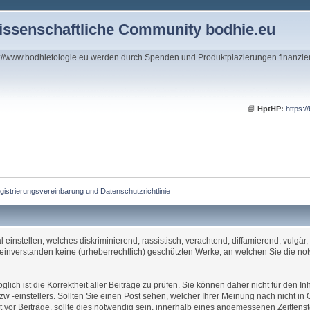
wissenschaftliche Community bodhie.eu
s://www.bodhietologie.eu werden durch Spenden und Produktplazierungen finanzie
📘
HptHP:
https:/
gistrierungsvereinbarung und Datenschutzrichtlinie
einstellen, welches diskriminierend, rassistisch, verachtend, diffamierend, vulgär
t einverstanden keine (urheberrechtlich) geschützten Werke, an welchen Sie die n
öglich ist die Korrektheit aller Beiträge zu prüfen. Sie können daher nicht für den
zw -einstellers. Sollten Sie einen Post sehen, welcher Ihrer Meinung nach nicht in 
vor Beiträge, sollte dies notwendig sein, innerhalb eines angemessenen Zeitfenst