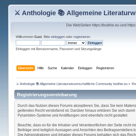
⚔ Anthologie 📚 Allgemeine Literatur
Die WebSeiten https://bodhie.eu und http
Willkommen
Gast
. Bitte
einloggen
oder
registrieren
.
Einloggen mit Benutzername, Passwort und Sitzungslänge
Übersicht
Hilfe
Suche
Kalender
Einloggen
Registrieren
⚔ Anthologie 📚 Allgemeine Literaturwissenschaftliche Community bodhie.eu
»
Re
Registrierungsvereinbarung
Durch das Nutzen dieses Forums akzeptieren Sie, dass Sie kein Material 
geltendes Recht verstoßend ist. Darüber hinaus erklären Sie sich dami
Pyramiden-Systeme und Anstiftungen sind ebenfalls nicht gestattet.
Beachte, dass es für die Inhaber und Verantwortlichen der Seite nicht m
Beiträge sind lediglich Aussagen und Ansichten des Beitragserstellers b
Die Administratoren und Inhaber dieses Forums behalten sich das Recht 