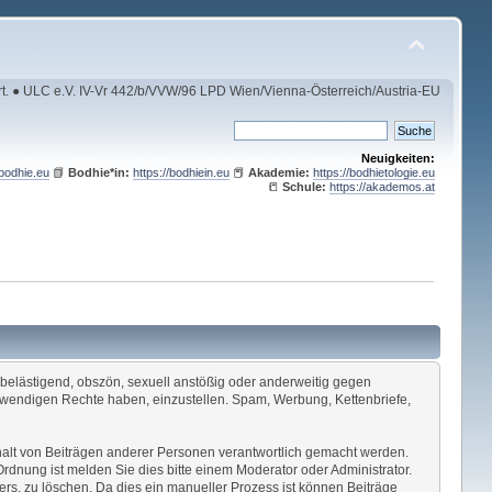
rt. ● ULC e.V. IV-Vr 442/b/VVW/96 LPD Wien/Vienna-Österreich/Austria-EU
Neuigkeiten:
/bodhie.eu
📗
Bodhie*in:
https://bodhiein.eu
📕
Akademie:
https://bodhietologie.eu
📒
Schule:
https://akademos.at
, belästigend, obszön, sexuell anstößig oder anderweitig gegen
otwendigen Rechte haben, einzustellen. Spam, Werbung, Kettenbriefe,
 Inhalt von Beiträgen anderer Personen verantwortlich gemacht werden.
Ordnung ist melden Sie dies bitte einem Moderator oder Administrator.
ers, zu löschen. Da dies ein manueller Prozess ist können Beiträge