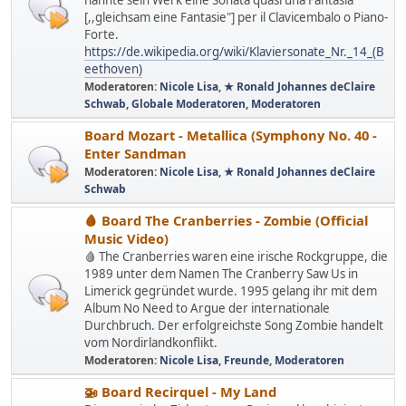
nannte sein Werk eine Sonata quasi una Fantasia
[,,gleichsam eine Fantasie"] per il Clavicembalo o Piano-
Forte.
https://de.wikipedia.org/wiki/Klaviersonate_Nr._14_(B
eethoven)
Moderatoren:
Nicole Lisa
,
★ Ronald Johannes deClaire
Schwab
,
Globale Moderatoren
,
Moderatoren
Board Mozart - Metallica (Symphony No. 40 -
Enter Sandman
Moderatoren:
Nicole Lisa
,
★ Ronald Johannes deClaire
Schwab
🩸 Board The Cranberries - Zombie (Official
Music Video)
🩸 The Cranberries waren eine irische Rockgruppe, die
1989 unter dem Namen The Cranberry Saw Us in
Limerick gegründet wurde. 1995 gelang ihr mit dem
Album No Need to Argue der internationale
Durchbruch. Der erfolgreichste Song Zombie handelt
vom Nordirlandkonflikt.
Moderatoren:
Nicole Lisa
,
Freunde
,
Moderatoren
🚁 Board Recirquel - My Land