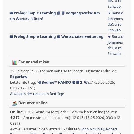
deClaire
Schwab
📟 Prolog Simple Learning 📘 📘 Vorgangsweise um
★ Ronald
ein Wort zu klären!
Johannes
deClaire
Schwab
📟 Prolog Simple Learning 📘 Wortschatzerweiterung
★ Ronald
Johannes
deClaire
Schwab
Forumstatistiken
39 Beiträge in 38 Themen von 6 Mitgliedern - Neuestes Mitglied:
Edgarfaw
Letzter Beitrag:
"
🌐 Bodhie™ HANKO 🔲🔲 2. Wi...
"
(26.06.2026,
01:32:12 CEST)
Anzeigen der neuesten Beiträge
Benutzer online
Online:
1.202 Gäste, 14 Mitglieder - Am meisten online (heute):
1.217
- Am meisten online (gesamt): 12.015 (18.05.2026, 03:31:12
CEST)
Aktive Benutzer in den letzten 15 Minuten:
John McKinley
,
Robert