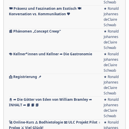
Schwab
🍽️ Präsenz und Faszination am Esstisch 🍽️
★ Ronald
Konversation vs. Kommunikation 💖
Johannes
deClaire
Schwab
📰 Phänomen „Concept Creep“
★ Ronald
Johannes
deClaire
Schwab
🍻 Kellner*innen und Kellner ➦ Die Gastronomie
★ Ronald
Johannes
deClaire
Schwab
📩 Registrierung 📌
★ Ronald
Johannes
deClaire
Schwab
📓 ➦ Die Götter von Eden von William Bramley ➦
★ Ronald
INHALT ➦ 📘 📙 📗
Johannes
deClaire
Schwab
🚀 Online-Kurs ⚠️ Bodhietologie 📧 ULC Projekt Pilot ♁
★ Ronald
Prolog ⚔ Viel Glück!
Johannes