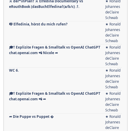
⚔ der*inPlan† ⚔ Elfedina Documentary vs
★ Ronald
eRouthBook (dasBuchElfedina†(a/b/c) .†.
Johannes
deClaire
Schwab
🎼 Elfedinia, hörst du mich rufen?
★ Ronald
Johannes
deClaire
Schwab
🎓† Explizite Fragen & Smalltalk vs OpenAI ChatGPT
★ Ronald
chat.openai.com 📲 Nicole ➦
Johannes
deClaire
Schwab
WC 6.
★ Ronald
Johannes
deClaire
Schwab
🎓† Explizite Fragen & Smalltalk vs OpenAI ChatGPT
★ Ronald
chat.openai.com 📲 ➦
Johannes
deClaire
Schwab
➦ Die Puppe vs Puppet �
★ Ronald
Johannes
deClaire