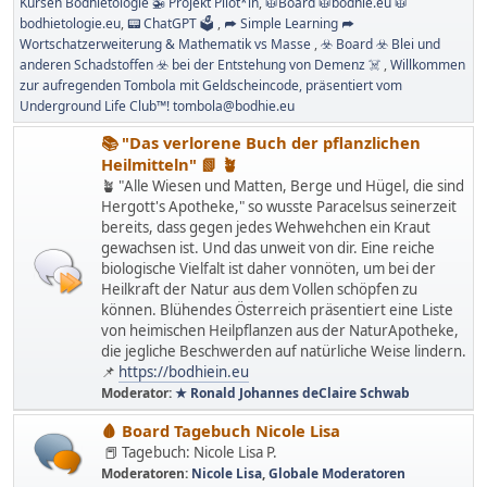
Kursen Bodhietologie 🚁 Projekt Pilot*in
🥼Board 🥼bodhie.eu 🥼
bodhietologie.eu
📟 ChatGPT 🗳
➦ Simple Learning ➦
Wortschatzerweiterung & Mathematik vs Masse
☣ Board ☣ Blei und
anderen Schadstoffen ☣ bei der Entstehung von Demenz ☠
Willkommen
zur aufregenden Tombola mit Geldscheincode, präsentiert vom
Underground Life Club™! tombola@bodhie.eu
📚 "Das verlorene Buch der pflanzlichen
Heilmitteln" 📗 🪴
🪴 "Alle Wiesen und Matten, Berge und Hügel, die sind
Hergott's Apotheke," so wusste Paracelsus seinerzeit
bereits, dass gegen jedes Wehwehchen ein Kraut
gewachsen ist. Und das unweit von dir. Eine reiche
biologische Vielfalt ist daher vonnöten, um bei der
Heilkraft der Natur aus dem Vollen schöpfen zu
können. Blühendes Österreich präsentiert eine Liste
von heimischen Heilpflanzen aus der NaturApotheke,
die jegliche Beschwerden auf natürliche Weise lindern.
📌
https://bodhiein.eu
Moderator:
★ Ronald Johannes deClaire Schwab
🩸 Board Tagebuch Nicole Lisa
📕 Tagebuch: Nicole Lisa P.
Moderatoren:
Nicole Lisa
,
Globale Moderatoren