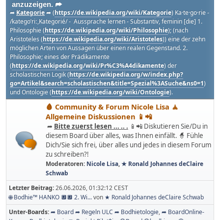
anzuzeigen. ➦
➦
Kategorie
➦ (
https://de.wikipedia.org/wiki/Kategorie
) Ka·te·go·rie -
/kateɡoˈriː,Kategorié/ - Aussprache lernen - Substantiv, feminin [die] 1.
Philosophie (
https://de.wikipedia.org/wiki/Philosophie
); (nach
Aristoteles (
https://de.wikipedia.org/wiki/Aristoteles
)) eine der zehn
möglichen Arten von Aussagen über einen realen Gegenstand. 2.
Philosophie; eines der Prädikamente
(
https://de.wikipedia.org/wiki/Pr%C3%A4dikamente
) der
scholastischen Logik (
https://de.wikipedia.org/w/index.php?
go=Artikel&search=scholastischen&title=Spezial%3ASuche&ns0=1
)
und Ontologie (
https://de.wikipedia.org/wiki/Ontologie
).
🩸 Community & Forum Nicole Lisa 🧘
Allgemeine Diskussionen 📱📲
➦
Bitte zuerst lesen ... .. .
📱📲 Diskutieren Sie/Du in
diesem Board über alles, was Ihnen einfällt. 🧙 Fühle
Dich/Sie sich frei, über alles und jedes in diesem Forum
zu schreiben?!
Moderatoren:
Nicole Lisa
,
★ Ronald Johannes deClaire
Schwab
Letzter Beitrag:
26.06.2026, 01:32:12 CEST
🌐 Bodhie™ HANKO 🔲🔲 2. Wi...
von
★ Ronald Johannes deClaire Schwab
Unter-Boards
➦ Board ➦ Regeln ULC ➦ Bodhietologie
➦ BoardOnline-