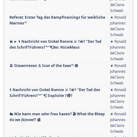
deClaire
Schwab
Referat: Erster Tag des Kampftrainings für weibliche
★ Ronald
Marines™
Johannes
deClaire
Schwab
☠ ► ⚕ Nachricht von Onkel Ronnie ⚔ †☠† "Der Tod
★ Ronald
des Schrif†Führers†™"📮An: NicieMaus
Johannes
deClaire
Schwab
🚢 Ozeanriesen ⚓ Icon of the Seas℠ 🛟
★ Ronald
Johannes
deClaire
Schwab
⚕ Nachricht von Onkel Ronnie ⚔ †☠† "Der Tod des
★ Ronald
Schrif†Führers†™" 📮 Explizite †🚭†
Johannes
deClaire
Schwab
🐇 Wie kann man oder frau hasen? 🎬 What the Bleep
★ Ronald
do we (k)now!? 📰
Johannes
deClaire
Schwab