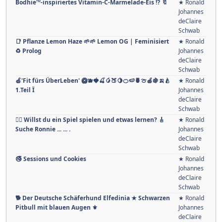
Bodhie™-inspiriertes Vitamin-C-Marmelade-Eis ⁉️ 🔖
★ Ronald
Johannes
deClaire
Schwab
📑 Pflanze Lemon Haze 🌱🌱 Lemon OG | Feminisiert
★ Ronald
♻ Prolog
Johannes
deClaire
Schwab
🍏'Fit fürs ÜberLeben' 🥝🫐🍓🍒🥭🍑🍋🍊🍉🍍🍈🍎🍇🍌🍐
★ Ronald
1.Teil Ï
Johannes
deClaire
Schwab
🏳️‍🌈 Willst du ein Spiel spielen und etwas lernen? 🎸
★ Ronald
Suche Ronnie ... ... .
Johannes
deClaire
Schwab
🚭 Sessions und Cookies
★ Ronald
Johannes
deClaire
Schwab
🐕 Der Deutsche Schäferhund Elfedinia ★ Schwarzen
★ Ronald
Pitbull mit blauen Augen ⚜
Johannes
deClaire