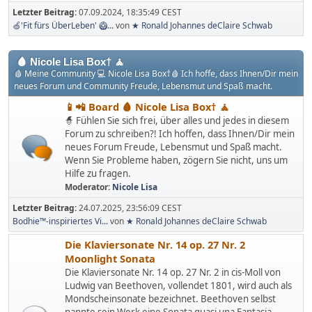
Letzter Beitrag:
07.09.2024, 18:35:49 CEST
🍏'Fit fürs ÜberLeben' 🥝...
von
★ Ronald Johannes deClaire Schwab
🩸 Nicole Lisa Box† 🧘
🩸 Meine Community 💻 Nicole Lisa Box†🩸 Ich hoffe, dass Ihnen/Dir mein
neues Forum und Community Freude, Lebensmut und Spaß macht.
📱📲 Board 🩸 Nicole Lisa Box† 🧘
🧙 Fühlen Sie sich frei, über alles und jedes in diesem
Forum zu schreiben?! Ich hoffen, dass Ihnen/Dir mein
neues Forum Freude, Lebensmut und Spaß macht.
Wenn Sie Probleme haben, zögern Sie nicht, uns um
Hilfe zu fragen.
Moderator:
Nicole Lisa
Letzter Beitrag:
24.07.2025, 23:56:09 CEST
Bodhie™-inspiriertes Vi...
von
★ Ronald Johannes deClaire Schwab
Die Klaviersonate Nr. 14 op. 27 Nr. 2
Moonlight Sonata
Die Klaviersonate Nr. 14 op. 27 Nr. 2 in cis-Moll von
Ludwig van Beethoven, vollendet 1801, wird auch als
Mondscheinsonate bezeichnet. Beethoven selbst