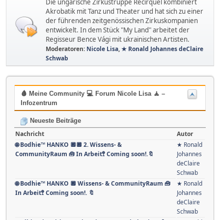
Die ungarische Zirkustruppe Recirquel kombiniert
Akrobatik mit Tanz und Theater und hat sich zu einer
der führenden zeitgenössischen Zirkuskompanien
entwickelt. In dem Stück "My Land" arbeitet der
Regisseur Bence Vági mit ukrainischen Artisten.
Moderatoren:
Nicole Lisa
,
★ Ronald Johannes deClaire
Schwab
🩸 Meine Community 💻 Forum Nicole Lisa 🧘 –
Infozentrum
Neueste Beiträge
Nachricht
Autor
🌐 Bodhie™ HANKO 🔲🔲 2. Wissens- &
★ Ronald
CommunityRaum 🧰 In Arbeit🚏 Coming soon!.🔖
Johannes
deClaire
Schwab
🌐 Bodhie™ HANKO 🔲 Wissens- & CommunityRaum 🧰
★ Ronald
In Arbeit🚏 Coming soon!. 🔖
Johannes
deClaire
Schwab