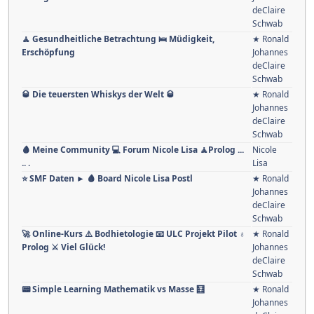
deClaire
Schwab
🧘 Gesundheitliche Betrachtung 🛌 Müdigkeit,
★ Ronald
Erschöpfung
Johannes
deClaire
Schwab
🥃 Die teuersten Whiskys der Welt 🥃
★ Ronald
Johannes
deClaire
Schwab
🩸 Meine Community 💻 Forum Nicole Lisa 🧘Prolog ...
Nicole
.. .
Lisa
⭐️ SMF Daten ► 🩸 Board Nicole Lisa Postl
★ Ronald
Johannes
deClaire
Schwab
🚀 Online-Kurs ⚠️ Bodhietologie 📧 ULC Projekt Pilot ♁
★ Ronald
Prolog ⚔ Viel Glück!
Johannes
deClaire
Schwab
📟 Simple Learning Mathematik vs Masse 🧮
★ Ronald
Johannes