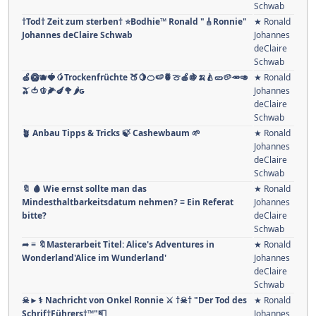
Schwab
†Tod† Zeit zum sterben† ⭐️Bodhie™ Ronald "🎸Ronnie"
★ Ronald
Johannes deClaire Schwab
Johannes
deClaire
Schwab
🍏🥝🫐🍓🥭Trockenfrüchte 🍑🍋🍊🍉🍍🍈🍎🍇🍌🍐🥒🥔🥕🥑
★ Ronald
🫒🍅🫑🌽🍆🥦🌶ԍ
Johannes
deClaire
Schwab
🪴 Anbau Tipps & Tricks 🍃 Cashewbaum 🌱
★ Ronald
Johannes
deClaire
Schwab
🔖 🩸 Wie ernst sollte man das
★ Ronald
Mindesthaltbarkeitsdatum nehmen? ≡ Ein Referat
Johannes
bitte?
deClaire
Schwab
➦ ≡ 🔖Masterarbeit Titel: Alice's Adventures in
★ Ronald
Wonderland'Alice im Wunderland'
Johannes
deClaire
Schwab
☠►⚕ Nachricht von Onkel Ronnie ⚔ †☠† "Der Tod des
★ Ronald
Schrif†Führers†™"📮
Johannes